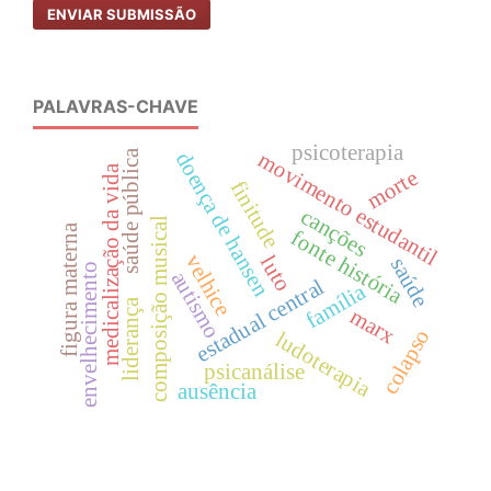
ENVIAR SUBMISSÃO
PALAVRAS-CHAVE
psicoterapia
saúde pública
doença de hansen
movimento estudantil
medicalização da vida
morte
finitude
canções
composição musical
figura materna
fonte história
velhice
luto
saúde
envelhecimento
autismo
estadual central
família
liderança
marx
colapso
ludoterapia
psicanálise
ausência