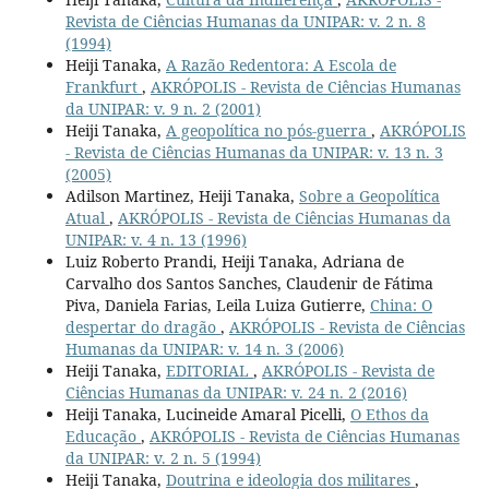
Revista de Ciências Humanas da UNIPAR: v. 2 n. 8
(1994)
Heiji Tanaka,
A Razão Redentora: A Escola de
Frankfurt
,
AKRÓPOLIS - Revista de Ciências Humanas
da UNIPAR: v. 9 n. 2 (2001)
Heiji Tanaka,
A geopolítica no pós-guerra
,
AKRÓPOLIS
- Revista de Ciências Humanas da UNIPAR: v. 13 n. 3
(2005)
Adilson Martinez, Heiji Tanaka,
Sobre a Geopolítica
Atual
,
AKRÓPOLIS - Revista de Ciências Humanas da
UNIPAR: v. 4 n. 13 (1996)
Luiz Roberto Prandi, Heiji Tanaka, Adriana de
Carvalho dos Santos Sanches, Claudenir de Fátima
Piva, Daniela Farias, Leila Luiza Gutierre,
China: O
despertar do dragão
,
AKRÓPOLIS - Revista de Ciências
Humanas da UNIPAR: v. 14 n. 3 (2006)
Heiji Tanaka,
EDITORIAL
,
AKRÓPOLIS - Revista de
Ciências Humanas da UNIPAR: v. 24 n. 2 (2016)
Heiji Tanaka, Lucineide Amaral Picelli,
O Ethos da
Educação
,
AKRÓPOLIS - Revista de Ciências Humanas
da UNIPAR: v. 2 n. 5 (1994)
Heiji Tanaka,
Doutrina e ideologia dos militares
,