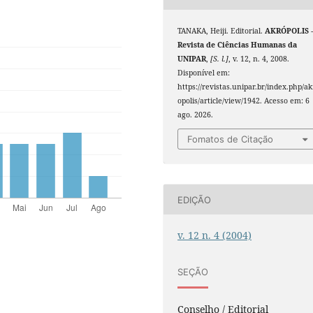
TANAKA, Heiji. Editorial.
AKRÓPOLIS 
Revista de Ciências Humanas da
UNIPAR
,
[S. l.]
, v. 12, n. 4, 2008.
Disponível em:
https://revistas.unipar.br/index.php/ak
opolis/article/view/1942. Acesso em: 6
ago. 2026.
Fomatos de Citação
EDIÇÃO
v. 12 n. 4 (2004)
SEÇÃO
Conselho / Editorial