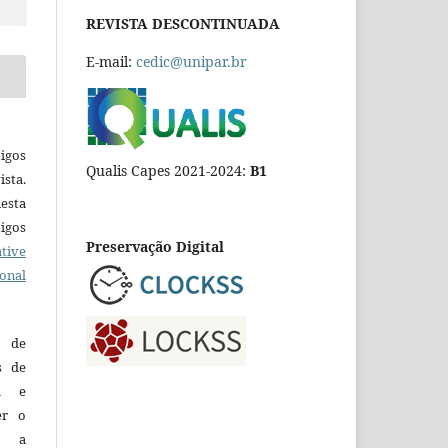
REVISTA DESCONTINUADA
E-mail:
cedic@unipar.br
igos
Qualis Capes 2021-2024:
B1
ista.
esta
tigos
Preservação Digital
tive
ional
o de
es de
ca e
er o
e a