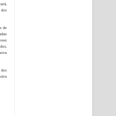
tará,
 dos
es de
adas
esses
ados,
nova
s dos
siva