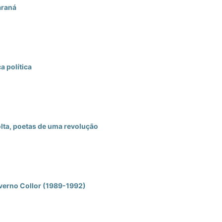
araná
a política
lta, poetas de uma revolução
overno Collor (1989-1992)