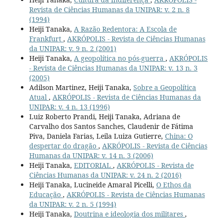
Revista de Ciências Humanas da UNIPAR: v. 2 n. 8
(1994)
Heiji Tanaka,
A Razão Redentora: A Escola de
Frankfurt
,
AKRÓPOLIS - Revista de Ciências Humanas
da UNIPAR: v. 9 n. 2 (2001)
Heiji Tanaka,
A geopolítica no pós-guerra
,
AKRÓPOLIS
- Revista de Ciências Humanas da UNIPAR: v. 13 n. 3
(2005)
Adilson Martinez, Heiji Tanaka,
Sobre a Geopolítica
Atual
,
AKRÓPOLIS - Revista de Ciências Humanas da
UNIPAR: v. 4 n. 13 (1996)
Luiz Roberto Prandi, Heiji Tanaka, Adriana de
Carvalho dos Santos Sanches, Claudenir de Fátima
Piva, Daniela Farias, Leila Luiza Gutierre,
China: O
despertar do dragão
,
AKRÓPOLIS - Revista de Ciências
Humanas da UNIPAR: v. 14 n. 3 (2006)
Heiji Tanaka,
EDITORIAL
,
AKRÓPOLIS - Revista de
Ciências Humanas da UNIPAR: v. 24 n. 2 (2016)
Heiji Tanaka, Lucineide Amaral Picelli,
O Ethos da
Educação
,
AKRÓPOLIS - Revista de Ciências Humanas
da UNIPAR: v. 2 n. 5 (1994)
Heiji Tanaka,
Doutrina e ideologia dos militares
,