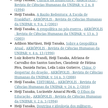
Revista de Ciências Humanas da UNIPAR: v. 2 n. 8
(1994)
Heiji Tanaka,
A Razão Redentora: A Escola de
Frankfurt
,
AKRÓPOLIS - Revista de Ciências Humanas
da UNIPAR: v. 9 n. 2 (2001)
Heiji Tanaka,
A geopolítica no pós-guerra
,
AKRÓPOLIS
- Revista de Ciências Humanas da UNIPAR: v. 13 n. 3
(2005)
Adilson Martinez, Heiji Tanaka,
Sobre a Geopolítica
Atual
,
AKRÓPOLIS - Revista de Ciências Humanas da
UNIPAR: v. 4 n. 13 (1996)
Luiz Roberto Prandi, Heiji Tanaka, Adriana de
Carvalho dos Santos Sanches, Claudenir de Fátima
Piva, Daniela Farias, Leila Luiza Gutierre,
China: O
despertar do dragão
,
AKRÓPOLIS - Revista de Ciências
Humanas da UNIPAR: v. 14 n. 3 (2006)
Heiji Tanaka,
EDITORIAL
,
AKRÓPOLIS - Revista de
Ciências Humanas da UNIPAR: v. 24 n. 2 (2016)
Heiji Tanaka, Lucineide Amaral Picelli,
O Ethos da
Educação
,
AKRÓPOLIS - Revista de Ciências Humanas
da UNIPAR: v. 2 n. 5 (1994)
Heiji Tanaka,
Doutrina e ideologia dos militares
,