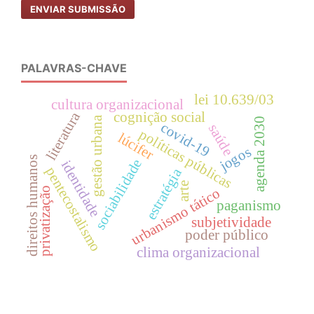
ENVIAR SUBMISSÃO
PALAVRAS-CHAVE
lei 10.639/03
cultura organizacional
literatura
cognição social
gestão urbana
agenda 2030
covid-19
saúde
políticas públicas
lúcifer
jogos
direitos humanos
sociabilidade
identidade
pentecostalismo
estratégia
arte
privatização
urbanismo tático
paganismo
subjetividade
poder público
clima organizacional