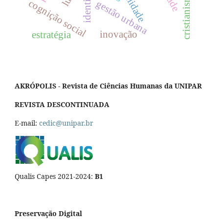
identidade
cristianismo
cognição social
gestão urbana
inovação
estratégia
AKRÓPOLIS - Revista de Ciências Humanas da UNIPAR
REVISTA DESCONTINUADA
E-mail:
cedic@unipar.br
Qualis Capes 2021-2024:
B1
Preservação Digital