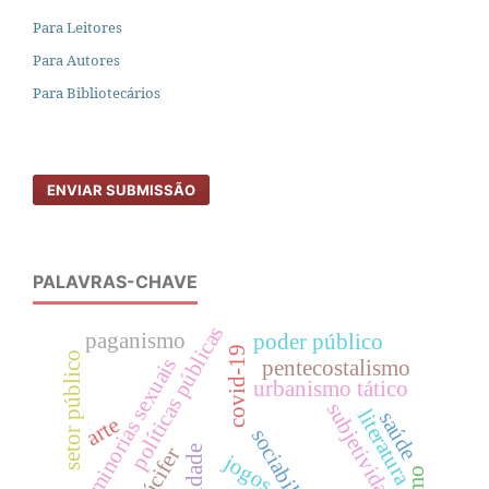
Para Leitores
Para Autores
Para Bibliotecários
ENVIAR SUBMISSÃO
PALAVRAS-CHAVE
políticas públicas
paganismo
poder público
covid-19
setor público
minorias sexuais
pentecostalismo
urbanismo tático
subjetividade
literatura
saúde
arte
sociabilidade
lúcifer
jogos