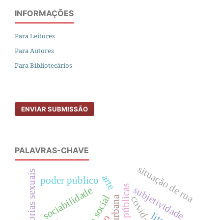
INFORMAÇÕES
Para Leitores
Para Autores
Para Bibliotecários
ENVIAR SUBMISSÃO
PALAVRAS-CHAVE
situação de rua
minorias sexuais
arte
poder público
políticas públicas
subjetividade
sociabilidade
covid-19