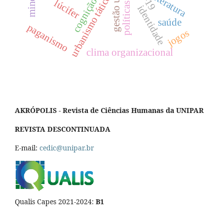
cognição social
gestão urbana
literatura
urbanismo tático
lúcifer
identidade
saúde
paganismo
jogos
clima organizacional
AKRÓPOLIS - Revista de Ciências Humanas da UNIPAR
REVISTA DESCONTINUADA
E-mail:
cedic@unipar.br
Qualis Capes 2021-2024:
B1