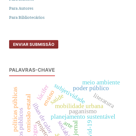
Para Autores
Para Bibliotecários
ENVIAR SUBMISSÃO
PALAVRAS-CHAVE
meio ambiente
subjetividade
lúcifer
poder público
políticas públicas
ensino
literatura
saúde
omissão estatal
ilhas de calor
mobilidade urbana
paganismo
serviços públicos
planejamento sustentável
projeto
arte
sociabilidade
covid-19
jornal
jogos