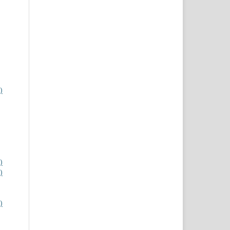
)
)
)
)