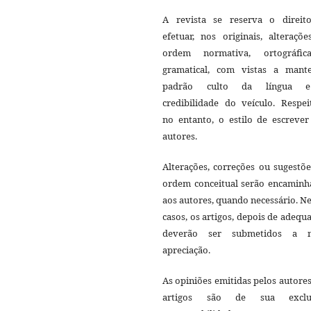
A revista se reserva o direit
efetuar, nos originais, alteraçõ
ordem normativa, ortográfi
gramatical, com vistas a mant
padrão culto da língua 
credibilidade do veículo. Respei
no entanto, o estilo de escrever
autores.
Alterações, correções ou sugestõ
ordem conceitual serão encaminh
aos autores, quando necessário. N
casos, os artigos, depois de adequ
deverão ser submetidos a 
apreciação.
As opiniões emitidas pelos autore
artigos são de sua exclu