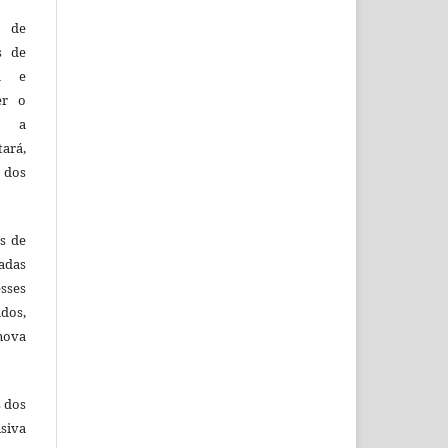
o de
es de
ca e
er o
e a
tará,
 dos
es de
adas
esses
ados,
nova
s dos
siva