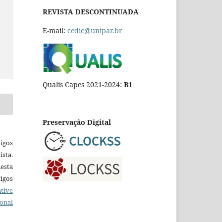
REVISTA DESCONTINUADA
E-mail:
cedic@unipar.br
Qualis Capes 2021-2024:
B1
Preservação Digital
igos
ista.
esta
tigos
tive
ional