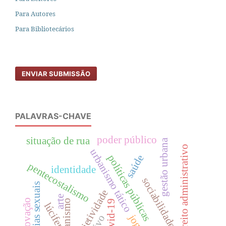
Para Autores
Para Bibliotecários
ENVIAR SUBMISSÃO
PALAVRAS-CHAVE
poder público
situação de rua
gestão urbana
direito administrativo
urbanismo tático
políticas públicas
saúde
pentecostalismo
identidade
sociabilidade
minorias sexuais
subjetividade
arte
inovação
cristianismo
covid-19
lúcifer
jogos