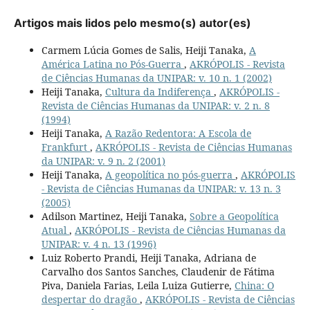
Artigos mais lidos pelo mesmo(s) autor(es)
Carmem Lúcia Gomes de Salis, Heiji Tanaka,
A
América Latina no Pós-Guerra
,
AKRÓPOLIS - Revista
de Ciências Humanas da UNIPAR: v. 10 n. 1 (2002)
Heiji Tanaka,
Cultura da Indiferença
,
AKRÓPOLIS -
Revista de Ciências Humanas da UNIPAR: v. 2 n. 8
(1994)
Heiji Tanaka,
A Razão Redentora: A Escola de
Frankfurt
,
AKRÓPOLIS - Revista de Ciências Humanas
da UNIPAR: v. 9 n. 2 (2001)
Heiji Tanaka,
A geopolítica no pós-guerra
,
AKRÓPOLIS
- Revista de Ciências Humanas da UNIPAR: v. 13 n. 3
(2005)
Adilson Martinez, Heiji Tanaka,
Sobre a Geopolítica
Atual
,
AKRÓPOLIS - Revista de Ciências Humanas da
UNIPAR: v. 4 n. 13 (1996)
Luiz Roberto Prandi, Heiji Tanaka, Adriana de
Carvalho dos Santos Sanches, Claudenir de Fátima
Piva, Daniela Farias, Leila Luiza Gutierre,
China: O
despertar do dragão
,
AKRÓPOLIS - Revista de Ciências