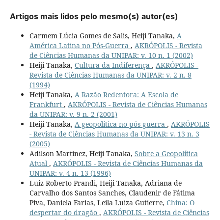
Artigos mais lidos pelo mesmo(s) autor(es)
Carmem Lúcia Gomes de Salis, Heiji Tanaka,
A
América Latina no Pós-Guerra
,
AKRÓPOLIS - Revista
de Ciências Humanas da UNIPAR: v. 10 n. 1 (2002)
Heiji Tanaka,
Cultura da Indiferença
,
AKRÓPOLIS -
Revista de Ciências Humanas da UNIPAR: v. 2 n. 8
(1994)
Heiji Tanaka,
A Razão Redentora: A Escola de
Frankfurt
,
AKRÓPOLIS - Revista de Ciências Humanas
da UNIPAR: v. 9 n. 2 (2001)
Heiji Tanaka,
A geopolítica no pós-guerra
,
AKRÓPOLIS
- Revista de Ciências Humanas da UNIPAR: v. 13 n. 3
(2005)
Adilson Martinez, Heiji Tanaka,
Sobre a Geopolítica
Atual
,
AKRÓPOLIS - Revista de Ciências Humanas da
UNIPAR: v. 4 n. 13 (1996)
Luiz Roberto Prandi, Heiji Tanaka, Adriana de
Carvalho dos Santos Sanches, Claudenir de Fátima
Piva, Daniela Farias, Leila Luiza Gutierre,
China: O
despertar do dragão
,
AKRÓPOLIS - Revista de Ciências