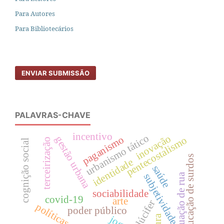
Para Autores
Para Bibliotecários
ENVIAR SUBMISSÃO
PALAVRAS-CHAVE
incentivo
urbanismo tático
inovação
paganismo
gestão urbana
pentecostalismo
terceirização
cognição social
educação de surdos
identidade
saúde
subjetividade
situação de rua
sociabilidade
covid-19
arte
lúcifer
poder público