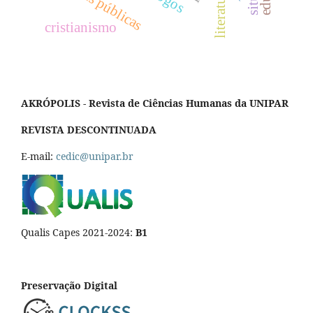
políticas públicas
jogos
literatura
cristianismo
AKRÓPOLIS - Revista de Ciências Humanas da UNIPAR
REVISTA DESCONTINUADA
E-mail:
cedic@unipar.br
Qualis Capes 2021-2024:
B1
Preservação Digital