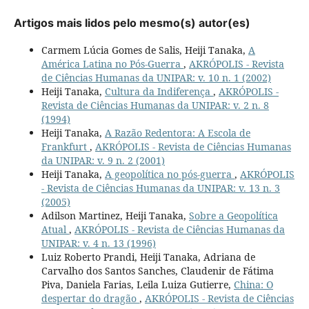
Artigos mais lidos pelo mesmo(s) autor(es)
Carmem Lúcia Gomes de Salis, Heiji Tanaka,
A
América Latina no Pós-Guerra
,
AKRÓPOLIS - Revista
de Ciências Humanas da UNIPAR: v. 10 n. 1 (2002)
Heiji Tanaka,
Cultura da Indiferença
,
AKRÓPOLIS -
Revista de Ciências Humanas da UNIPAR: v. 2 n. 8
(1994)
Heiji Tanaka,
A Razão Redentora: A Escola de
Frankfurt
,
AKRÓPOLIS - Revista de Ciências Humanas
da UNIPAR: v. 9 n. 2 (2001)
Heiji Tanaka,
A geopolítica no pós-guerra
,
AKRÓPOLIS
- Revista de Ciências Humanas da UNIPAR: v. 13 n. 3
(2005)
Adilson Martinez, Heiji Tanaka,
Sobre a Geopolítica
Atual
,
AKRÓPOLIS - Revista de Ciências Humanas da
UNIPAR: v. 4 n. 13 (1996)
Luiz Roberto Prandi, Heiji Tanaka, Adriana de
Carvalho dos Santos Sanches, Claudenir de Fátima
Piva, Daniela Farias, Leila Luiza Gutierre,
China: O
despertar do dragão
,
AKRÓPOLIS - Revista de Ciências