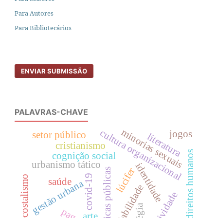
Para Autores
Para Bibliotecários
ENVIAR SUBMISSÃO
PALAVRAS-CHAVE
minorias sexuais
cultura organizacional
jogos
setor público
literatura
cristianismo
direitos humanos
cognição social
urbanismo tático
identidade
lúcifer
políticas públicas
covid-19
pentecostalismo
saúde
gestão urbana
sociabilidade
subjetividade
arte