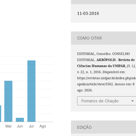
11-03-2016
COMO CITAR
EDITORIAL, Conselho. CONSELHO
EDITORIAL.
AKRÓPOLIS - Revista de
Ciências Humanas da UNIPAR
,
[S. l.]
,
v. 22, n. 1, 2016. Disponível em:
https://revistas.unipar.br/index.php/ak
opolis/article/view/5562. Acesso em: 8
ago. 2026.
Fomatos de Citação
EDIÇÃO