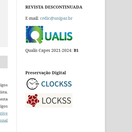
REVISTA DESCONTINUADA
E-mail:
cedic@unipar.br
Qualis Capes 2021-2024:
B1
Preservação Digital
igos
ista.
esta
tigos
tive
ional