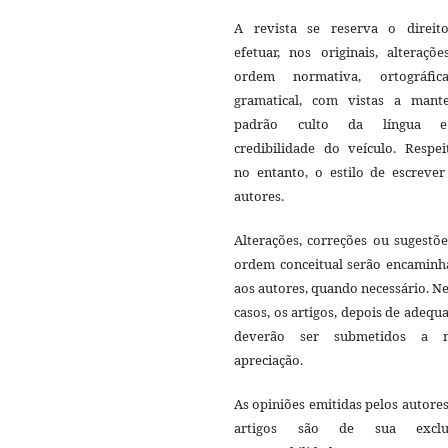
A revista se reserva o direit
efetuar, nos originais, alteraçõ
ordem normativa, ortográfi
gramatical, com vistas a mant
padrão culto da língua 
credibilidade do veículo. Respei
no entanto, o estilo de escrever
autores.
Alterações, correções ou sugestõ
ordem conceitual serão encaminh
aos autores, quando necessário. N
casos, os artigos, depois de adequ
deverão ser submetidos a 
apreciação.
As opiniões emitidas pelos autore
artigos são de sua exclu