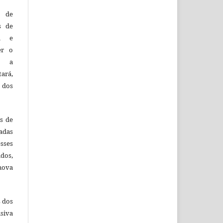
o de
es de
ca e
er o
e a
tará,
 dos
es de
adas
esses
ados,
nova
s dos
siva