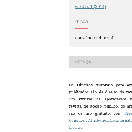
v. 22 n. 1 (2014)
SEÇÃO
Conselho / Editorial
LICENÇA
Os
Direitos Autorais
para art
publicados são de direito da rev
Em virtude da aparecerem n
revista de acesso público, os ar
são de uso gratuito, com
Crea
Commons Attribution 4.0 Internat
License
.