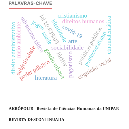
PALAVRAS-CHAVE
cristianismo
lei 10.639/03
urbanismo tático
etnomatemática
direitos humanos
identidade
jogos
direito administrativo
meio ambiente
covid-19
políticas públicas
pentecostalismo
saúde
arte
sociabilidade
subjetividade
gestão urbana
lúcifer
paganismo
cognição social
poder público
literatura
AKRÓPOLIS - Revista de Ciências Humanas da UNIPAR
REVISTA DESCONTINUADA