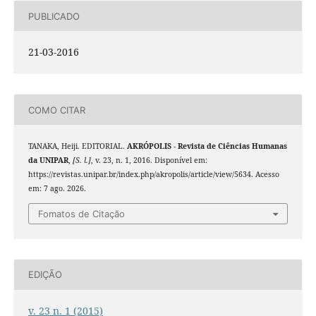
PUBLICADO
21-03-2016
COMO CITAR
TANAKA, Heiji. EDITORIAL.
AKRÓPOLIS - Revista de Ciências Humanas
da UNIPAR
,
[S. l.]
, v. 23, n. 1, 2016. Disponível em:
https://revistas.unipar.br/index.php/akropolis/article/view/5634. Acesso
em: 7 ago. 2026.
Fomatos de Citação
EDIÇÃO
v. 23 n. 1 (2015)