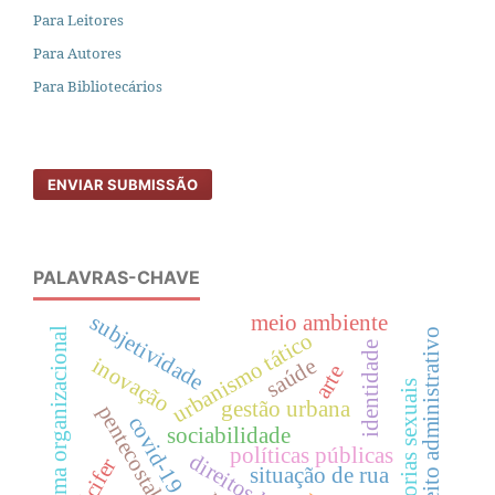
Para Leitores
Para Autores
Para Bibliotecários
ENVIAR SUBMISSÃO
PALAVRAS-CHAVE
subjetividade
meio ambiente
clima organizacional
direito administrativo
urbanismo tático
identidade
inovação
saúde
arte
minorias sexuais
gestão urbana
pentecostalismo
covid-19
sociabilidade
políticas públicas
lúcifer
situação de rua