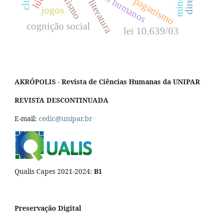
direitos humanos
paganismo
literatura
jogos
cognição social
lei 10.639/03
AKRÓPOLIS - Revista de Ciências Humanas da UNIPAR
REVISTA DESCONTINUADA
E-mail:
cedic@unipar.br
Qualis Capes 2021-2024:
B1
Preservação Digital