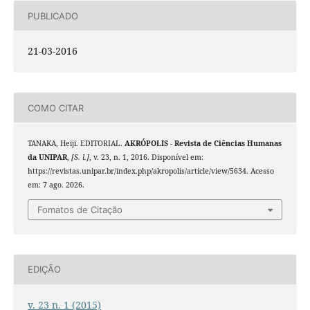
PUBLICADO
21-03-2016
COMO CITAR
TANAKA, Heiji. EDITORIAL.
AKRÓPOLIS - Revista de Ciências Humanas
da UNIPAR
,
[S. l.]
, v. 23, n. 1, 2016. Disponível em:
https://revistas.unipar.br/index.php/akropolis/article/view/5634. Acesso
em: 7 ago. 2026.
Fomatos de Citação
EDIÇÃO
v. 23 n. 1 (2015)