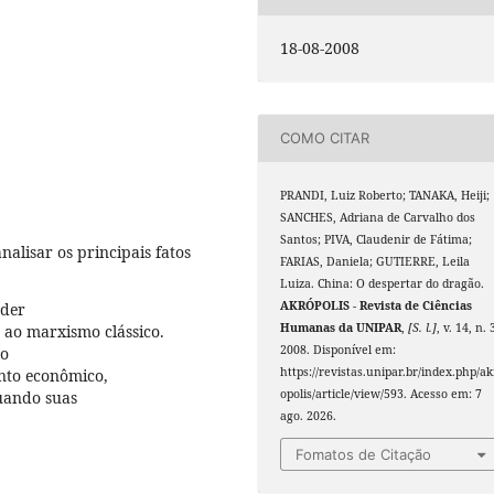
18-08-2008
COMO CITAR
PRANDI, Luiz Roberto; TANAKA, Heiji;
SANCHES, Adriana de Carvalho dos
Santos; PIVA, Claudenir de Fátima;
alisar os principais fatos
FARIAS, Daniela; GUTIERRE, Leila
Luiza. China: O despertar do dragão.
AKRÓPOLIS - Revista de Ciências
nder
Humanas da UNIPAR
,
[S. l.]
, v. 14, n. 
 ao marxismo clássico.
2008. Disponível em:
do
https://revistas.unipar.br/index.php/ak
nto econômico,
opolis/article/view/593. Acesso em: 7
uando suas
ago. 2026.
Fomatos de Citação