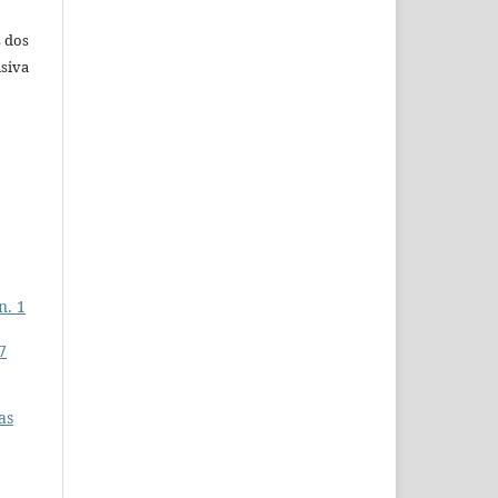
s dos
siva
n. 1
7
as