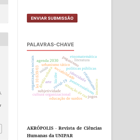
ENVIAR SUBMISSÃO
PALAVRAS-CHAVE
etnomatemática
paganismo
organizações sociais
literatura
agenda 2030
urbanismo tático
lei 10.639/03
saúde
sociabilidade
gestão urbana
políticas públicas
identidade
cristianismo
lúcifer
pentecostalismo
covid-19
incentivo
arte
situação de rua
subjetividade
3,
cultura organizacional
jogos
educação de surdos
r
AKRÓPOLIS - Revista de Ciências
Humanas da UNIPAR