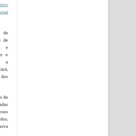
tive
ional
o de
es de
ca e
er o
e a
tará,
 dos
es de
adas
esses
ados,
nova