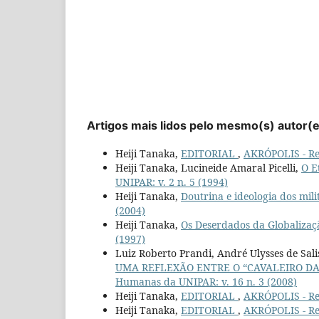
Artigos mais lidos pelo mesmo(s) autor(
Heiji Tanaka,
EDITORIAL
,
AKRÓPOLIS - Rev
Heiji Tanaka, Lucineide Amaral Picelli,
O E
UNIPAR: v. 2 n. 5 (1994)
Heiji Tanaka,
Doutrina e ideologia dos mil
(2004)
Heiji Tanaka,
Os Deserdados da Globaliza
(1997)
Luiz Roberto Prandi, André Ulysses de Sal
UMA REFLEXÃO ENTRE O “CAVALEIRO DA
Humanas da UNIPAR: v. 16 n. 3 (2008)
Heiji Tanaka,
EDITORIAL
,
AKRÓPOLIS - Rev
Heiji Tanaka,
EDITORIAL
,
AKRÓPOLIS - Rev