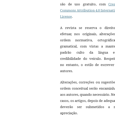
são de uso gratuito, com
Crea
Commons Attribution 4.0 Internat
License
.
A revista se reserva o direit
efetuar, nos originais, alteraçõ
ordem normativa, ortográfi
gramatical, com vistas a mant
padrão culto da língua 
credibilidade do veículo. Respei
no entanto, o estilo de escrever
autores.
Alterações, correções ou sugestõ
ordem conceitual serão encaminh
aos autores, quando necessário. N
casos, os artigos, depois de adequ
deverão ser submetidos a 
apreciação.