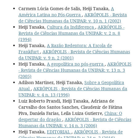
Carmem Lúcia Gomes de Salis, Heiji Tanaka,
A
América Latina no Pós-Guerra
,
AKRÓPOLIS - Revista
de Ciências Humanas da UNIPAR: v. 10 n. 1 (2002)
Heiji Tanaka,
Cultura da Indiferença
,
AKRÓPOLIS -
Revista de Ciências Humanas da UNIPAR: v. 2 n. 8
(1994)
Heiji Tanaka,
A Razão Redentora: A Escola de
Frankfurt
,
AKRÓPOLIS - Revista de Ciências Humanas
da UNIPAR: v. 9 n. 2 (2001)
Heiji Tanaka,
A geopolítica no pós-guerra
,
AKRÓPOLIS
- Revista de Ciências Humanas da UNIPAR: v. 13 n. 3
(2005)
Adilson Martinez, Heiji Tanaka,
Sobre a Geopolítica
Atual
,
AKRÓPOLIS - Revista de Ciências Humanas da
UNIPAR: v. 4 n. 13 (1996)
Luiz Roberto Prandi, Heiji Tanaka, Adriana de
Carvalho dos Santos Sanches, Claudenir de Fátima
Piva, Daniela Farias, Leila Luiza Gutierre,
China: O
despertar do dragão
,
AKRÓPOLIS - Revista de Ciências
Humanas da UNIPAR: v. 14 n. 3 (2006)
Heiji Tanaka,
EDITORIAL
,
AKRÓPOLIS - Revista de
Ciências Humanas da UNIPAR: v. 24 n. 2 (2016)