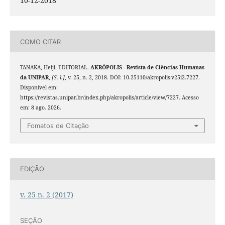
10-12-2018
COMO CITAR
TANAKA, Heiji. EDITORIAL.
AKRÓPOLIS - Revista de Ciências Humanas
da UNIPAR
,
[S. l.]
, v. 25, n. 2, 2018. DOI: 10.25110/akropolis.v25i2.7227.
Disponível em:
https://revistas.unipar.br/index.php/akropolis/article/view/7227. Acesso
em: 8 ago. 2026.
Fomatos de Citação
EDIÇÃO
v. 25 n. 2 (2017)
SEÇÃO