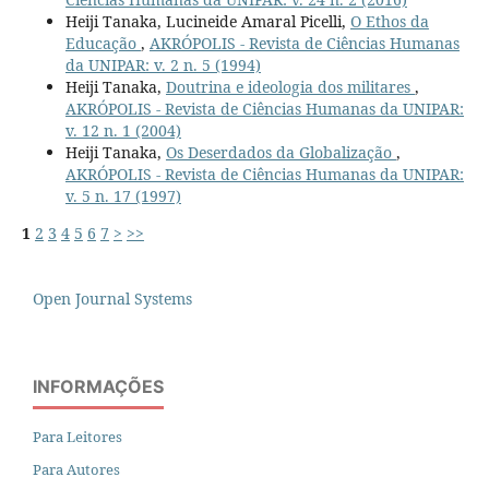
Heiji Tanaka, Lucineide Amaral Picelli,
O Ethos da
Educação
,
AKRÓPOLIS - Revista de Ciências Humanas
da UNIPAR: v. 2 n. 5 (1994)
Heiji Tanaka,
Doutrina e ideologia dos militares
,
AKRÓPOLIS - Revista de Ciências Humanas da UNIPAR:
v. 12 n. 1 (2004)
Heiji Tanaka,
Os Deserdados da Globalização
,
AKRÓPOLIS - Revista de Ciências Humanas da UNIPAR:
v. 5 n. 17 (1997)
1
2
3
4
5
6
7
>
>>
Open Journal Systems
INFORMAÇÕES
Para Leitores
Para Autores