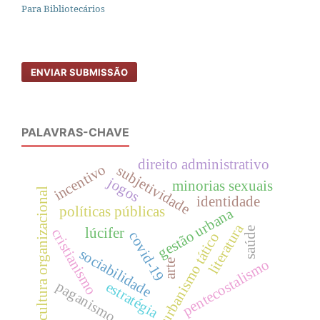
Para Bibliotecários
ENVIAR SUBMISSÃO
PALAVRAS-CHAVE
direito administrativo
incentivo
subjetividade
jogos
minorias sexuais
cultura organizacional
identidade
políticas públicas
gestão urbana
literatura
lúcifer
saúde
cristianismo
covid-19
urbanismo tático
sociabilidade
pentecostalismo
arte
paganismo
estratégia