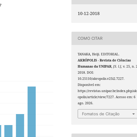
7
10-12-2018
COMO CITAR
TANAKA, Heiji. EDITORIAL.
AKRÓPOLIS - Revista de Ciências
Humanas da UNIPAR
,
[S. l.]
, v. 25, n. 
2018. DOI:
10.25110/akropolis.v25i2.7227.
Disponível em:
https://revistas.unipar.br/index.php/ak
opolis/article/view/7227. Acesso em: 6
ago. 2026.
Fomatos de Citação