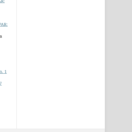
AR:
PAR:
la
n. 1
7