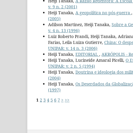
Heiji Tanaka,
A Razão Redentora: A Escola
v. 9 n. 2 (2001)
Heiji Tanaka,
A geopolítica no pós-guerra
(2005)
Adilson Martinez, Heiji Tanaka,
Sobre a Ge
v. 4 n. 13 (1996)
Luiz Roberto Prandi, Heiji Tanaka, Adrian
Farias, Leila Luiza Gutierre,
China: O desp
UNIPAR: v. 14 n. 3 (2006)
Heiji Tanaka,
EDITORIAL
,
AKRÓPOLIS - Rev
Heiji Tanaka, Lucineide Amaral Picelli,
O E
UNIPAR: v. 2 n. 5 (1994)
Heiji Tanaka,
Doutrina e ideologia dos mil
(2004)
Heiji Tanaka,
Os Deserdados da Globaliza
(1997)
1
2
3
4
5
6
7
>
>>