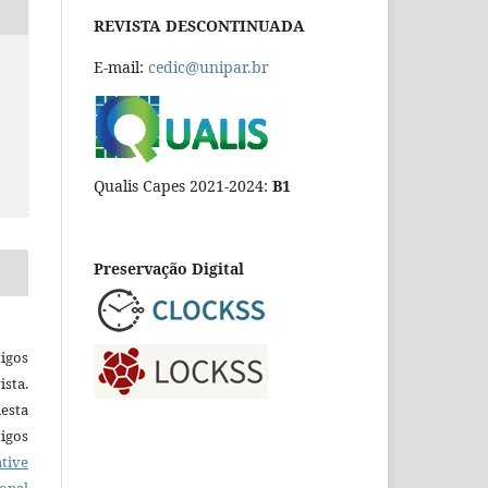
REVISTA DESCONTINUADA
E-mail:
cedic@unipar.br
Qualis Capes 2021-2024:
B1
Preservação Digital
igos
ista.
esta
tigos
tive
ional