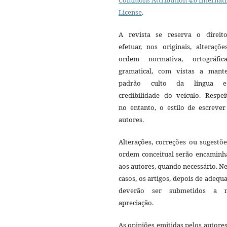
License
.
A revista se reserva o direit
efetuar, nos originais, alteraçõ
ordem normativa, ortográfi
gramatical, com vistas a mant
padrão culto da língua 
credibilidade do veículo. Respei
no entanto, o estilo de escrever
autores.
Alterações, correções ou sugestõ
ordem conceitual serão encaminh
aos autores, quando necessário. N
casos, os artigos, depois de adequ
deverão ser submetidos a 
apreciação.
As opiniões emitidas pelos autore