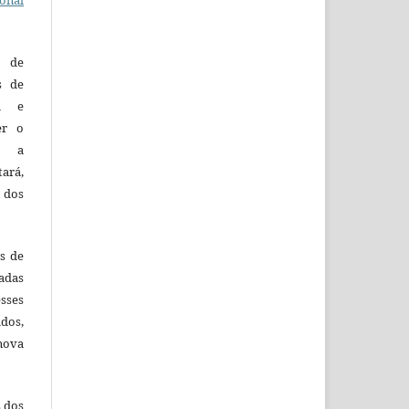
o de
es de
ca e
er o
e a
tará,
 dos
es de
adas
esses
ados,
nova
s dos