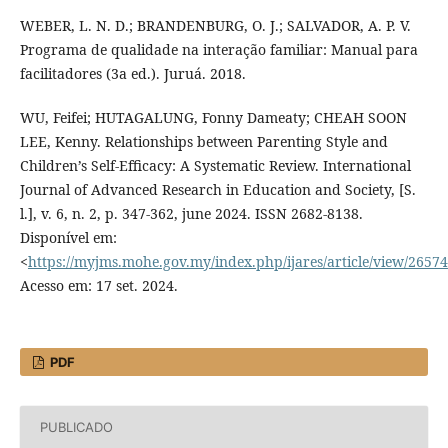
WEBER, L. N. D.; BRANDENBURG, O. J.; SALVADOR, A. P. V.
Programa de qualidade na interação familiar: Manual para
facilitadores (3a ed.). Juruá. 2018.
WU, Feifei; HUTAGALUNG, Fonny Dameaty; CHEAH SOON
LEE, Kenny. Relationships between Parenting Style and
Children’s Self-Efficacy: A Systematic Review. International
Journal of Advanced Research in Education and Society, [S.
l.], v. 6, n. 2, p. 347-362, june 2024. ISSN 2682-8138.
Disponível em:
<
https://myjms.mohe.gov.my/index.php/ijares/article/view/26574
Acesso em: 17 set. 2024.
PDF
PUBLICADO