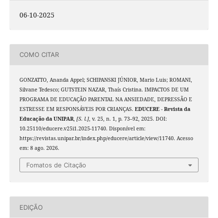
06-10-2025
COMO CITAR
GONZATTO, Ananda Appel; SCHIPANSKI JÚNIOR, Mario Luis; ROMANI,
Silvane Tedesco; GUTSTEIN NAZAR, Thaís Cristina. IMPACTOS DE UM
PROGRAMA DE EDUCAÇÃO PARENTAL NA ANSIEDADE, DEPRESSÃO E
ESTRESSE EM RESPONSÁVEIS POR CRIANÇAS.
EDUCERE - Revista da
Educação da UNIPAR
,
[S. l.]
, v. 25, n. 1, p. 73–92, 2025. DOI:
10.25110/educere.v25i1.2025-11740. Disponível em:
https://revistas.unipar.br/index.php/educere/article/view/11740. Acesso
em: 8 ago. 2026.
Fomatos de Citação
EDIÇÃO