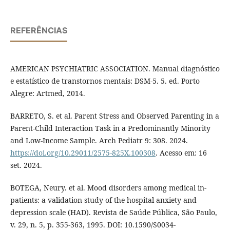
REFERÊNCIAS
AMERICAN PSYCHIATRIC ASSOCIATION. Manual diagnóstico
e estatístico de transtornos mentais: DSM-5. 5. ed. Porto
Alegre: Artmed, 2014.
BARRETO, S. et al. Parent Stress and Observed Parenting in a
Parent-Child Interaction Task in a Predominantly Minority
and Low-Income Sample. Arch Pediatr 9: 308. 2024.
https://doi.org/10.29011/2575-825X.100308
. Acesso em: 16
set. 2024.
BOTEGA, Neury. et al. Mood disorders among medical in-
patients: a validation study of the hospital anxiety and
depression scale (HAD). Revista de Saúde Pública, São Paulo,
v. 29, n. 5, p. 355-363, 1995. DOI: 10.1590/S0034-