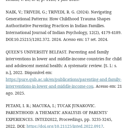
NAIK, V.; TRIVEDI, G.; TRIVEDI, R. G. (2024). Navigating
Generational Patterns: How Childhood Trauma Shapes
Authoritative Parenting Practices in Indian Families.
International Journal of Indian Psychology, 12(2), 4179-4189.
DOI:10.25215/1202.372. 2024. Acesso em: 17 set. 2024.
QUEEN'S UNIVERSITY BELFAST. Parenting and family
interventions in lower and middle-income countries for child
and adolescent mental health: A systematic review. [S. l.: s.
n.], 2022. Disponível em:
https://pure.qub.ac.uk/en/publications/parenting-and-family-
interventions-in-lower-and-middle-income-cou
. Acesso em: 21
ago. 2025.
PETANI, I. R.; MACUKA, I.; TUCAK JUNAKOVIC.
PARENTHOOD: A THEMATIC ANALYSIS OF PARENTS'
EXPERIENCES. INTED2022, Proceedings, pp. 3235-3245,
2022. DOI:
https://doi.org/10.21125/inted.2022.0917
.