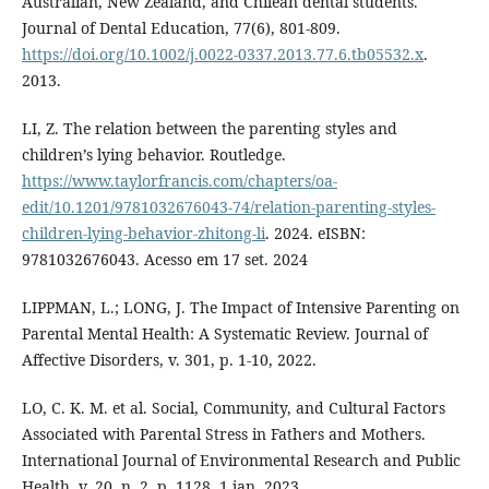
Australian, New Zealand, and Chilean dental students.
Journal of Dental Education, 77(6), 801-809.
https://doi.org/10.1002/j.0022-0337.2013.77.6.tb05532.x
.
2013.
LI, Z. The relation between the parenting styles and
children’s lying behavior. Routledge.
https://www.taylorfrancis.com/chapters/oa-
edit/10.1201/9781032676043-74/relation-parenting-styles-
children-lying-behavior-zhitong-li
. 2024. eISBN:
9781032676043. Acesso em 17 set. 2024
LIPPMAN, L.; LONG, J. The Impact of Intensive Parenting on
Parental Mental Health: A Systematic Review. Journal of
Affective Disorders, v. 301, p. 1-10, 2022.
LO, C. K. M. et al. Social, Community, and Cultural Factors
Associated with Parental Stress in Fathers and Mothers.
International Journal of Environmental Research and Public
Health, v. 20, n. 2, p. 1128, 1 jan. 2023.