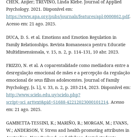
CHEN, Anjier; TREVIÑO, Linda Klebe. Journal of Applied
Psychology. 2021. Disponível em:
https://www.apa.org/pubs/journals/features/apl-0000862.pdf
.
Acesso em: 21 ago. 2025.
DUCA, D. S. et al. Emotions and Emotion Regulation in
Family Relationships. Revista Romaneasca pentru Educatie
Multidimensionala, v. 15, n. 2, p. 114–131, 10 abr. 2023.
FRIZZO, N. et al. A coparentalidade como mediadora entre a
desregulação emocional de mães e a percepção da regulação
emocional de seus filhos adolescentes. Journal of Family
Psychology, [s. l.], v. 33, n. 2, p. 203-214, 2023. Disponível em:
http://www.scielo.edu.uy/scielo.php?
script=sci_arttext&pid=S1688-42212023000101214
. Acesso
em: 21 ago. 2025.
GAMBETTA-TESSINI, K.; MARIÑO, R.; MORGAN, M.; EVANS,
W.; ANDERSON, V. Stress and health-promoting attributes in