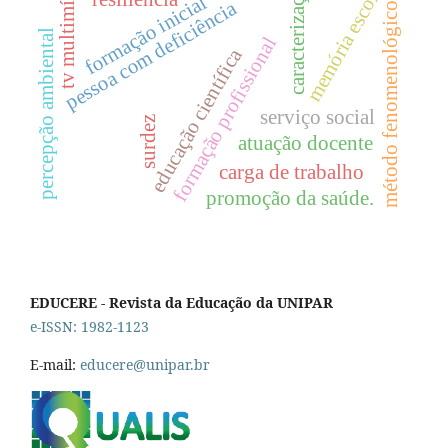
tv multimídia
memória escolar
caracterização
formação inicial
pessoa com deficiência
método fenomenológico
percepção ambiental
formação profissional
educação científica
serviço social
surdez
atuação docente
carga de trabalho
promoção da saúde.
EDUCERE - Revista da Educação da UNIPAR
e-ISSN: 1982-1123
E-mail:
educere@unipar.br