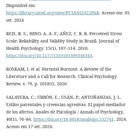
Disponível em:
https://library.iated.org/view/PETANI2022PAR
. Acesso em: 05
set. 2024
REIS, R. S.; HINO, A. A. F.; AÑEZ, C. R. R. Perceived Stress
Scale: Reliability and Validity Study in Brazil. Journal of
Health Psychology. 15(1), 107–114. 2010.
https://doi.org/10.1177/1359105309346343
.
ROSKAM, I. et al. Parental Burnout: A Review of the
Literature and a Call for Research. Clinical Psychology
Review, v. 79, p. 101855, 2020.
SALAVERA, C.; URBÓN, E.; USÁN, P.; ANTOÑANZAS, J. L.
Estilos parentales y creencias agresivas. El papel mediador
de los afectos. Anales de Psicología / Annals of Psychology,
40(1), 76–84.
https://doi.org/10.6018/analesps.532741
. 2024.
Acesso em 17 set. 2024.