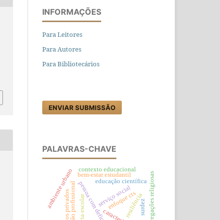
INFORMAÇÕES
Para Leitores
,
Para Autores
Para Bibliotecários
ENVIAR SUBMISSÃO
PALAVRAS-CHAVE
contexto educacional
ambiente urbano
congregações religiosas
bem-estar estudantil
educação científica
pessoa com deficiência
formação profissional
serviço social
acervos privados
enfoque cts
resiliência
memória escolar
surdez
caracterização