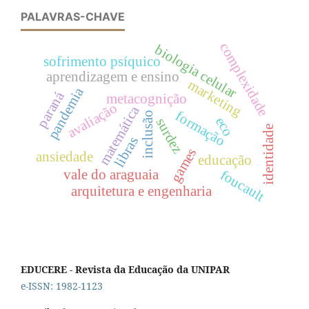
PALAVRAS-CHAVE
complexidade
biologia celular
sofrimento psíquico
aprendizagem e ensino
marketing
pandemia
paraná
metacognição
avaliação
matemática
formação
inclusão
eco
surdez
identidade
libras
games
ansiedade
educação
vale do araguaia
foucault
arquitetura e engenharia
EDUCERE - Revista da Educação da UNIPAR
e-ISSN: 1982-1123