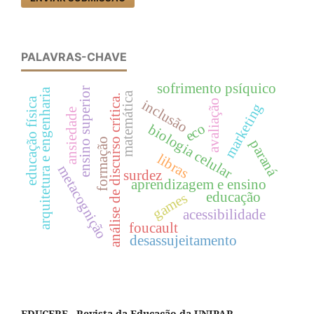
PALAVRAS-CHAVE
sofrimento psíquico
ensino superior
arquitetura e engenharia
matemática
análise de discurso crítica.
educação física
inclusão
avaliação
marketing
ansiedade
eco
biologia celular
formação
paraná
libras
metacognição
surdez
aprendizagem e ensino
educação
games
acessibilidade
foucault
desassujeitamento
EDUCERE - Revista da Educação da UNIPAR