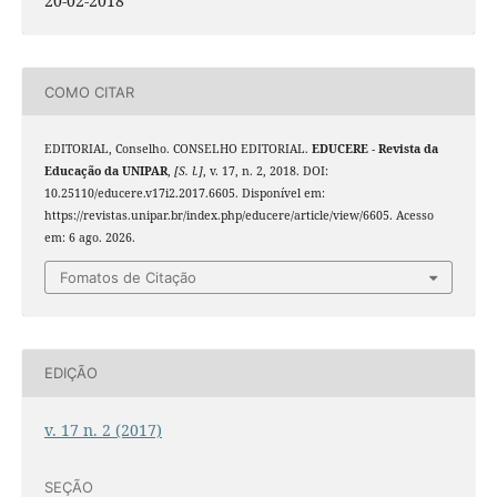
20-02-2018
COMO CITAR
EDITORIAL, Conselho. CONSELHO EDITORIAL.
EDUCERE - Revista da
Educação da UNIPAR
,
[S. l.]
, v. 17, n. 2, 2018. DOI:
10.25110/educere.v17i2.2017.6605. Disponível em:
https://revistas.unipar.br/index.php/educere/article/view/6605. Acesso
em: 6 ago. 2026.
Fomatos de Citação
EDIÇÃO
v. 17 n. 2 (2017)
SEÇÃO