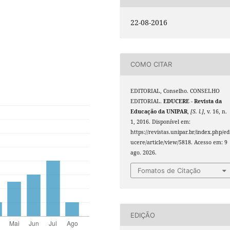
22-08-2016
COMO CITAR
EDITORIAL, Conselho. CONSELHO
EDITORIAL.
EDUCERE - Revista da
Educação da UNIPAR
,
[S. l.]
, v. 16, n.
1, 2016. Disponível em:
https://revistas.unipar.br/index.php/ed
ucere/article/view/5818. Acesso em: 9
ago. 2026.
Fomatos de Citação
EDIÇÃO