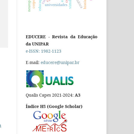
virtologia
universidades
EDUCERE - Revista da Educação
da UNIPAR
e-ISSN: 1982-1123
E-mail:
educere@unipar.br
Qualis Capes 2021-2024:
A3
Índice H5 (Google Scholar)
a