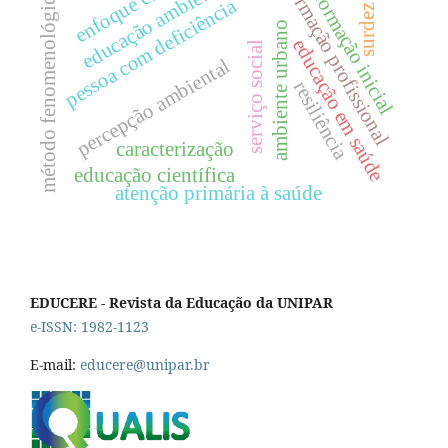
educação ambiental
formação profissional
enfoque cts
método fenomenológico
formação inicial
pessoa com deficiência
surdez
ambiente urbano
educação em saúde
serviço social
percepção ambiental
resiliência
caracterização
educação científica
atenção primária à saúde
EDUCERE - Revista da Educação da UNIPAR
e-ISSN: 1982-1123
E-mail:
educere@unipar.br