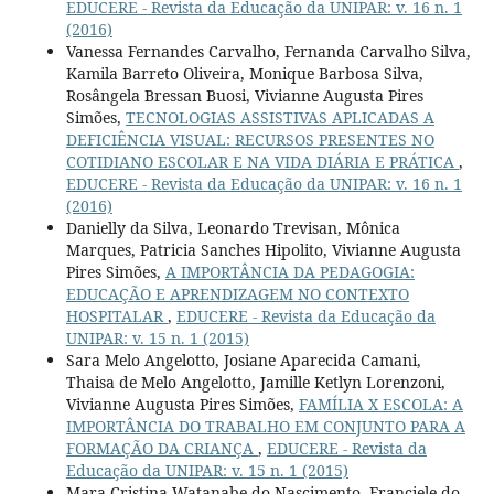
EDUCERE - Revista da Educação da UNIPAR: v. 16 n. 1
(2016)
Vanessa Fernandes Carvalho, Fernanda Carvalho Silva,
Kamila Barreto Oliveira, Monique Barbosa Silva,
Rosângela Bressan Buosi, Vivianne Augusta Pires
Simões,
TECNOLOGIAS ASSISTIVAS APLICADAS A
DEFICIÊNCIA VISUAL: RECURSOS PRESENTES NO
COTIDIANO ESCOLAR E NA VIDA DIÁRIA E PRÁTICA
,
EDUCERE - Revista da Educação da UNIPAR: v. 16 n. 1
(2016)
Danielly da Silva, Leonardo Trevisan, Mônica
Marques, Patricia Sanches Hipolito, Vivianne Augusta
Pires Simões,
A IMPORTÂNCIA DA PEDAGOGIA:
EDUCAÇÃO E APRENDIZAGEM NO CONTEXTO
HOSPITALAR
,
EDUCERE - Revista da Educação da
UNIPAR: v. 15 n. 1 (2015)
Sara Melo Angelotto, Josiane Aparecida Camani,
Thaisa de Melo Angelotto, Jamille Ketlyn Lorenzoni,
Vivianne Augusta Pires Simões,
FAMÍLIA X ESCOLA: A
IMPORTÂNCIA DO TRABALHO EM CONJUNTO PARA A
FORMAÇÃO DA CRIANÇA
,
EDUCERE - Revista da
Educação da UNIPAR: v. 15 n. 1 (2015)
Mara Cristina Watanabe do Nascimento, Franciele do