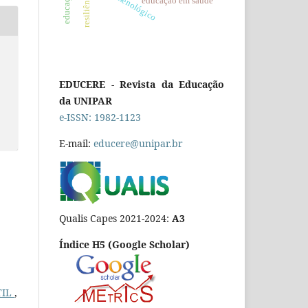
resiliência
educação em saúde
EDUCERE - Revista da Educação
da UNIPAR
e-ISSN: 1982-1123
E-mail:
educere@unipar.br
Qualis Capes 2021-2024:
A3
Índice H5 (Google Scholar)
TIL
,