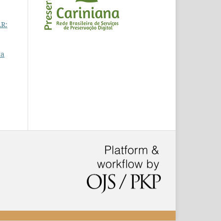
AR:
ta