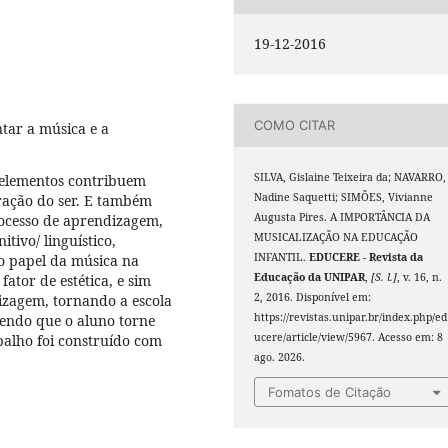
19-12-2016
COMO CITAR
tar a música e a
SILVA, Gislaine Teixeira da; NAVARRO,
s elementos contribuem
Nadine Saquetti; SIMÕES, Vivianne
gração do ser. E também
Augusta Pires. A IMPORTÂNCIA DA
ocesso de aprendizagem,
MUSICALIZAÇÃO NA EDUCAÇÃO
tivo/ linguístico,
INFANTIL.
EDUCERE - Revista da
 o papel da música na
Educação da UNIPAR
,
[S. l.]
, v. 16, n.
tor de estética, e sim
2, 2016. Disponível em:
izagem, tornando a escola
https://revistas.unipar.br/index.php/ed
zendo que o aluno torne
ucere/article/view/5967. Acesso em: 8
balho foi construído com
ago. 2026.
Fomatos de Citação