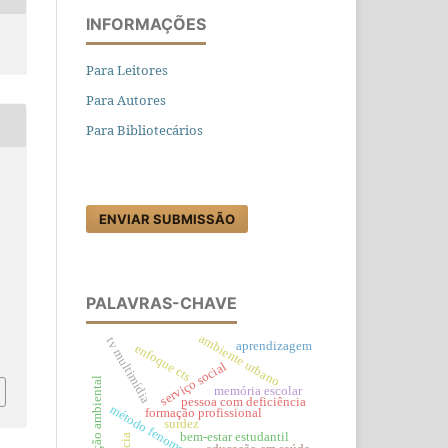
INFORMAÇÕES
Para Leitores
Para Autores
Para Bibliotecários
ENVIAR SUBMISSÃO
PALAVRAS-CHAVE
ambiente urbano
tv multimídia
aprendizagem
enfoque cts
serviço social
educação ambiental
memória escolar
pessoa com deficiência
método fenomenológico
formação profissional
surdez
bem-estar estudantil