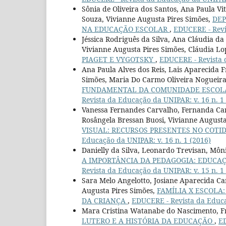
Sônia de Oliveira dos Santos, Ana Paula Vi
Souza, Vivianne Augusta Pires Simões,
DEP
NA EDUCAÇÃO ESCOLAR
,
EDUCERE - Revi
Jéssica Rodriguês da Silva, Ana Cláudia da
Vivianne Augusta Pires Simões, Cláudia L
PIAGET E VYGOTSKY
,
EDUCERE - Revista 
Ana Paula Alves dos Reis, Lais Aparecida F
Simões, Maria Do Carmo Oliveira Nogueir
FUNDAMENTAL DA COMUNIDADE ESCOLA
Revista da Educação da UNIPAR: v. 16 n. 1
Vanessa Fernandes Carvalho, Fernanda Carv
Rosângela Bressan Buosi, Vivianne Augusta
VISUAL: RECURSOS PRESENTES NO COTID
Educação da UNIPAR: v. 16 n. 1 (2016)
Danielly da Silva, Leonardo Trevisan, Môni
A IMPORTÂNCIA DA PEDAGOGIA: EDUCA
Revista da Educação da UNIPAR: v. 15 n. 1
Sara Melo Angelotto, Josiane Aparecida Ca
Augusta Pires Simões,
FAMÍLIA X ESCOLA
DA CRIANÇA
,
EDUCERE - Revista da Educa
Mara Cristina Watanabe do Nascimento, Fr
LUTERO E A HISTÓRIA DA EDUCAÇÃO
,
ED