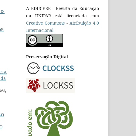
A EDUCERE - Revista da Educação
OS
da UNIPAR está licenciada com
Cr
eative
Commons - Atribuição 4.0
DE
Internacional.
Preservação Digital
CIA
 da
ões,
ÃO
O