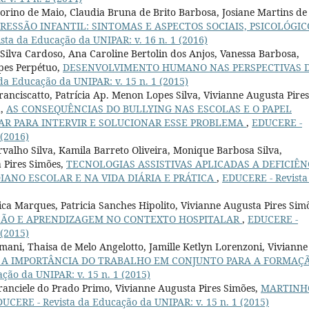
torino de Maio, Claudia Bruna de Brito Barbosa, Josiane Martins de
RESSÃO INFANTIL: SINTOMAS E ASPECTOS SOCIAIS, PSICOLÓGIC
sta da Educação da UNIPAR: v. 16 n. 1 (2016)
 Silva Cardoso, Ana Caroline Bertolin dos Anjos, Vanessa Barbosa,
opes Perpétuo,
DESENVOLVIMENTO HUMANO NAS PERSPECTIVAS 
da Educação da UNIPAR: v. 15 n. 1 (2015)
ranciscatto, Patrícia Ap. Menon Lopes Silva, Vivianne Augusta Pires
a,
AS CONSEQUÊNCIAS DO BULLYING NAS ESCOLAS E O PAPEL
R PARA INTERVIR E SOLUCIONAR ESSE PROBLEMA
,
EDUCERE -
 (2016)
alho Silva, Kamila Barreto Oliveira, Monique Barbosa Silva,
 Pires Simões,
TECNOLOGIAS ASSISTIVAS APLICADAS A DEFICIÊN
IANO ESCOLAR E NA VIDA DIÁRIA E PRÁTICA
,
EDUCERE - Revista
ca Marques, Patricia Sanches Hipolito, Vivianne Augusta Pires Sim
ÇÃO E APRENDIZAGEM NO CONTEXTO HOSPITALAR
,
EDUCERE -
 (2015)
mani, Thaisa de Melo Angelotto, Jamille Ketlyn Lorenzoni, Vivianne
: A IMPORTÂNCIA DO TRABALHO EM CONJUNTO PARA A FORMAÇ
ção da UNIPAR: v. 15 n. 1 (2015)
anciele do Prado Primo, Vivianne Augusta Pires Simões,
MARTINH
UCERE - Revista da Educação da UNIPAR: v. 15 n. 1 (2015)