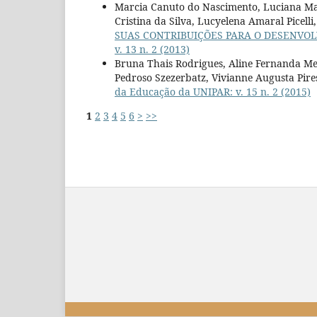
Marcia Canuto do Nascimento, Luciana Mari
Cristina da Silva, Lucyelena Amaral Picell
SUAS CONTRIBUIÇÕES PARA O DESENVO
v. 13 n. 2 (2013)
Bruna Thais Rodrigues, Aline Fernanda Men
Pedroso Szezerbatz, Vivianne Augusta Pire
da Educação da UNIPAR: v. 15 n. 2 (2015)
1
2
3
4
5
6
>
>>