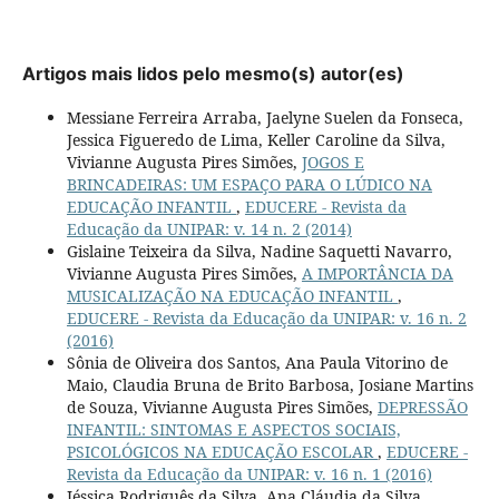
Artigos mais lidos pelo mesmo(s) autor(es)
Messiane Ferreira Arraba, Jaelyne Suelen da Fonseca,
Jessica Figueredo de Lima, Keller Caroline da Silva,
Vivianne Augusta Pires Simões,
JOGOS E
BRINCADEIRAS: UM ESPAÇO PARA O LÚDICO NA
EDUCAÇÃO INFANTIL
,
EDUCERE - Revista da
Educação da UNIPAR: v. 14 n. 2 (2014)
Gislaine Teixeira da Silva, Nadine Saquetti Navarro,
Vivianne Augusta Pires Simões,
A IMPORTÂNCIA DA
MUSICALIZAÇÃO NA EDUCAÇÃO INFANTIL
,
EDUCERE - Revista da Educação da UNIPAR: v. 16 n. 2
(2016)
Sônia de Oliveira dos Santos, Ana Paula Vitorino de
Maio, Claudia Bruna de Brito Barbosa, Josiane Martins
de Souza, Vivianne Augusta Pires Simões,
DEPRESSÃO
INFANTIL: SINTOMAS E ASPECTOS SOCIAIS,
PSICOLÓGICOS NA EDUCAÇÃO ESCOLAR
,
EDUCERE -
Revista da Educação da UNIPAR: v. 16 n. 1 (2016)
Jéssica Rodriguês da Silva, Ana Cláudia da Silva