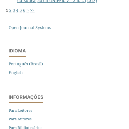
da Educação da UNIPAR: v. 13 n. 2 (2013)
1
2
3
4
5
6
>
>>
Open Journal Systems
IDIOMA
Português (Brasil)
English
INFORMAÇÕES
Para Leitores
Para Autores
Para Bibliotecários