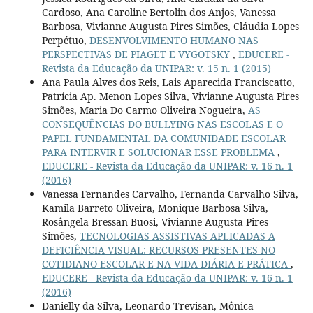
Cardoso, Ana Caroline Bertolin dos Anjos, Vanessa
Barbosa, Vivianne Augusta Pires Simões, Cláudia Lopes
Perpétuo,
DESENVOLVIMENTO HUMANO NAS
PERSPECTIVAS DE PIAGET E VYGOTSKY
,
EDUCERE -
Revista da Educação da UNIPAR: v. 15 n. 1 (2015)
Ana Paula Alves dos Reis, Lais Aparecida Franciscatto,
Patrícia Ap. Menon Lopes Silva, Vivianne Augusta Pires
Simões, Maria Do Carmo Oliveira Nogueira,
AS
CONSEQUÊNCIAS DO BULLYING NAS ESCOLAS E O
PAPEL FUNDAMENTAL DA COMUNIDADE ESCOLAR
PARA INTERVIR E SOLUCIONAR ESSE PROBLEMA
,
EDUCERE - Revista da Educação da UNIPAR: v. 16 n. 1
(2016)
Vanessa Fernandes Carvalho, Fernanda Carvalho Silva,
Kamila Barreto Oliveira, Monique Barbosa Silva,
Rosângela Bressan Buosi, Vivianne Augusta Pires
Simões,
TECNOLOGIAS ASSISTIVAS APLICADAS A
DEFICIÊNCIA VISUAL: RECURSOS PRESENTES NO
COTIDIANO ESCOLAR E NA VIDA DIÁRIA E PRÁTICA
,
EDUCERE - Revista da Educação da UNIPAR: v. 16 n. 1
(2016)
Danielly da Silva, Leonardo Trevisan, Mônica