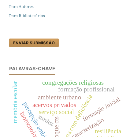
Para Autores
Para Bibliotecários
ENVIAR SUBMISSÃO
PALAVRAS-CHAVE
congregações religiosas
memória escolar
formação profissional
pessoa com deficiência
ambiente urbano
formação inicial
percepção ambiental
acervos privados
serviço social
biotecnologia
surdez
caracterização
enfoque cts
resiliência