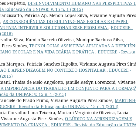
opes Perpétuo,
DESENVOLVIMENTO HUMANO NAS PERSPECTIVAS 
da Educação da UNIPAR: v. 15 n. 1 (2015)
ranciscatto, Patrícia Ap. Menon Lopes Silva, Vivianne Augusta Pires
a,
AS CONSEQUÊNCIAS DO BULLYING NAS ESCOLAS E O PAPEL
R PARA INTERVIR E SOLUCIONAR ESSE PROBLEMA
,
EDUCERE -
 (2016)
alho Silva, Kamila Barreto Oliveira, Monique Barbosa Silva,
 Pires Simões,
TECNOLOGIAS ASSISTIVAS APLICADAS A DEFICIÊN
IANO ESCOLAR E NA VIDA DIÁRIA E PRÁTICA
,
EDUCERE - Revista
ca Marques, Patricia Sanches Hipolito, Vivianne Augusta Pires Sim
ÇÃO E APRENDIZAGEM NO CONTEXTO HOSPITALAR
,
EDUCERE -
 (2015)
mani, Thaisa de Melo Angelotto, Jamille Ketlyn Lorenzoni, Vivianne
: A IMPORTÂNCIA DO TRABALHO EM CONJUNTO PARA A FORMAÇ
ção da UNIPAR: v. 15 n. 1 (2015)
anciele do Prado Primo, Vivianne Augusta Pires Simões,
MARTINH
UCERE - Revista da Educação da UNIPAR: v. 15 n. 1 (2015)
a Carvalho Lima Teixeira, Mariani Verginio de Oliveira, Lucia
i, Vivianne Augusta Pires Simões,
O LÚDICO NA APRENDIZAGEM E
LVIMENTO DA CRIANÇA
,
EDUCERE - Revista da Educação da UNIP