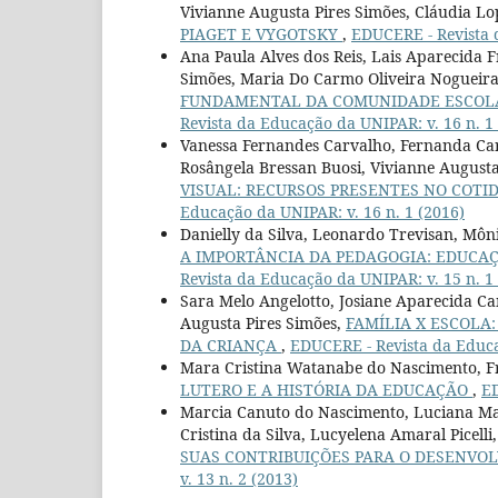
Vivianne Augusta Pires Simões, Cláudia L
PIAGET E VYGOTSKY
,
EDUCERE - Revista 
Ana Paula Alves dos Reis, Lais Aparecida F
Simões, Maria Do Carmo Oliveira Nogueir
FUNDAMENTAL DA COMUNIDADE ESCOLA
Revista da Educação da UNIPAR: v. 16 n. 1
Vanessa Fernandes Carvalho, Fernanda Carv
Rosângela Bressan Buosi, Vivianne Augusta
VISUAL: RECURSOS PRESENTES NO COTID
Educação da UNIPAR: v. 16 n. 1 (2016)
Danielly da Silva, Leonardo Trevisan, Môni
A IMPORTÂNCIA DA PEDAGOGIA: EDUCA
Revista da Educação da UNIPAR: v. 15 n. 1
Sara Melo Angelotto, Josiane Aparecida Ca
Augusta Pires Simões,
FAMÍLIA X ESCOLA
DA CRIANÇA
,
EDUCERE - Revista da Educa
Mara Cristina Watanabe do Nascimento, Fr
LUTERO E A HISTÓRIA DA EDUCAÇÃO
,
ED
Marcia Canuto do Nascimento, Luciana Mari
Cristina da Silva, Lucyelena Amaral Picell
SUAS CONTRIBUIÇÕES PARA O DESENVO
v. 13 n. 2 (2013)