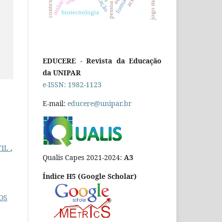
biotecnologia
EDUCERE - Revista da Educação
da UNIPAR
e-ISSN: 1982-1123
E-mail:
educere@unipar.br
TIL
,
Qualis Capes 2021-2024:
A3
Índice H5 (Google Scholar)
OS