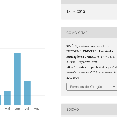
18-08-2015
COMO CITAR
SIMÕES, Vivianne Augusta Pires.
EDITORIAL.
EDUCERE - Revista da
Educação da UNIPAR
,
[S. l.]
, v. 13, n.
2, 2015. Disponível em:
https://revistas.unipar.br/index.php/ed
ucere/article/view/5223. Acesso em: 6
ago. 2026.
Fomatos de Citação
EDIÇÃO