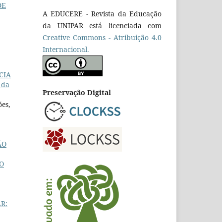
DE
A EDUCERE - Revista da Educação
da UNIPAR está licenciada com
Cr
eative
Commons - Atribuição 4.0
Internacional.
CIA
 da
Preservação Digital
ões,
ÃO
O
AR: