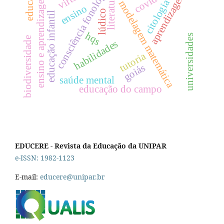
consciência fonológica
educação
covid-19
aprendizagem
ensino e aprendizagem
literatura
citologia
modelagem matemática
ensino
lúdico
educação infantil
hqs
universidades
biodiversidade
habilidades
tutoria
goiás
saúde mental
educação do campo
EDUCERE - Revista da Educação da UNIPAR
e-ISSN: 1982-1123
E-mail:
educere@unipar.br