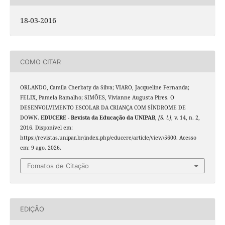
18-03-2016
COMO CITAR
ORLANDO, Camila Cherbaty da Silva; VIARO, Jacqueline Fernanda;
FELIX, Pamela Ramalho; SIMÕES, Vivianne Augusta Pires. O
DESENVOLVIMENTO ESCOLAR DA CRIANÇA COM SÍNDROME DE
DOWN.
EDUCERE - Revista da Educação da UNIPAR
,
[S. l.]
, v. 14, n. 2,
2016. Disponível em:
https://revistas.unipar.br/index.php/educere/article/view/5600. Acesso
em: 9 ago. 2026.
Fomatos de Citação
EDIÇÃO