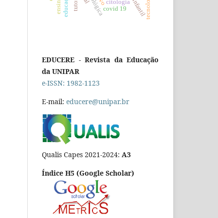
tutoria
citologia
covid 19
EDUCERE - Revista da Educação
da UNIPAR
e-ISSN: 1982-1123
E-mail:
educere@unipar.br
Qualis Capes 2021-2024:
A3
Índice H5 (Google Scholar)