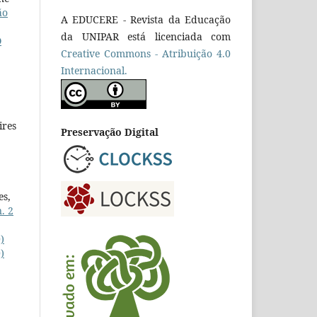
ão
A EDUCERE - Revista da Educação
da UNIPAR está licenciada com
O
Cr
eative
Commons - Atribuição 4.0
Internacional.
ires
Preservação Digital
es,
. 2
)
)