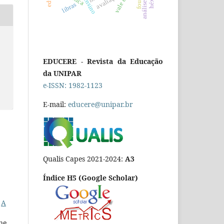
avaliação
libras
EDUCERE - Revista da Educação
da UNIPAR
e-ISSN: 1982-1123
E-mail:
educere@unipar.br
Qualis Capes 2021-2024:
A3
Índice H5 (Google Scholar)
,
A
ne