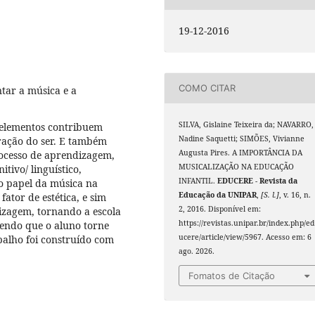
19-12-2016
COMO CITAR
tar a música e a
SILVA, Gislaine Teixeira da; NAVARRO,
s elementos contribuem
Nadine Saquetti; SIMÕES, Vivianne
gração do ser. E também
Augusta Pires. A IMPORTÂNCIA DA
ocesso de aprendizagem,
MUSICALIZAÇÃO NA EDUCAÇÃO
tivo/ linguístico,
INFANTIL.
EDUCERE - Revista da
 o papel da música na
Educação da UNIPAR
,
[S. l.]
, v. 16, n.
tor de estética, e sim
2, 2016. Disponível em:
izagem, tornando a escola
https://revistas.unipar.br/index.php/ed
zendo que o aluno torne
ucere/article/view/5967. Acesso em: 6
balho foi construído com
ago. 2026.
Fomatos de Citação