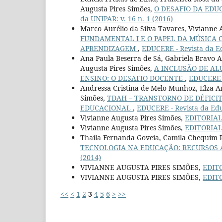
Augusta Pires Simões,
O DESAFIO DA ED
da UNIPAR: v. 16 n. 1 (2016)
Marco Aurélio da Silva Tavares, Vivianne 
FUNDAMENTAL I E O PAPEL DA MÚSICA 
APRENDIZAGEM
,
EDUCERE - Revista da Ed
Ana Paula Beserra de Sá, Gabriela Bravo Ag
Augusta Pires Simões,
A INCLUSÃO DE AL
ENSINO: O DESAFIO DOCENTE
,
EDUCERE -
Andressa Cristina de Melo Munhoz, Elza A
Simões,
TDAH – TRANSTORNO DE DÉFICI
EDUCACIONAL
,
EDUCERE - Revista da Edu
Vivianne Augusta Pires Simões,
EDITORIA
Vivianne Augusta Pires Simões,
EDITORIA
Thaila Fernanda Goveia, Camila Chequim Ra
TECNOLOGIA NA EDUCAÇÃO: RECURSOS 
(2014)
VIVIANNE AUGUSTA PIRES SIMÕES,
EDIT
VIVIANNE AUGUSTA PIRES SIMÕES,
EDIT
<<
<
1
2
3
4
5
6
>
>>