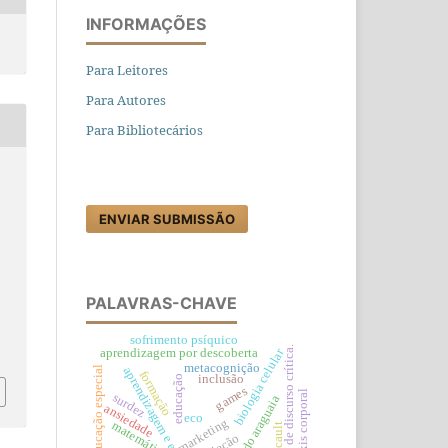
INFORMAÇÕES
Para Leitores
Para Autores
Para Bibliotecários
ENVIAR SUBMISSÃO
PALAVRAS-CHAVE
sofrimento psíquico
análise de discurso crítica.
biologia celular
aprendizagem por descoberta
metacognição
educação especial
aprendizagem e ensino
formação
inclusão
educação
games
héxis corporal
surdez
vale do araguaia
ansiedade
eco
marketing
matemática
foucault