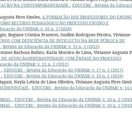
UCAÇÃO NA CONTEMPORANEIDADE
,
EDUCERE - Revista da Educaç
Augusta Pires Simões,
A FORMAÇÃO DOS PROFESSORES DO ENSIN
COMO RECURSO PEDAGÓGICO NO PROCESSO ENSINO E
ucação da UNIPAR: v. 18 n. 2 (2018)
io, Regiane Cristina Prazeres, Suellen Rodrigues Pereira, Vivianne
UNOS COM DEFICIÊNCIA DE INTELECTO NA REDE PÚBLICA DE
 Revista da Educação da UNIPAR: v. 15 n. 2 (2015)
ntunes Barbosa Rufato, Karla Moreira de Lima, Vivianne Augusta P
T DE ATENÇÃO/HIPERATIVIDADE COM ÊNFASE NO PROCESSO
cação da UNIPAR: v. 12 n. 2 (2012)
L
,
EDUCERE - Revista da Educação da UNIPAR: v. 17 n. 1 (2017)
L
,
EDUCERE - Revista da Educação da UNIPAR: v. 19 n. 1 (2019)
gazi, Nayla Leticia de Lima Oliveira, Vivianne Augusta Pires Simõ
AUDIOVISUAIS
,
EDUCERE - Revista da Educação da UNIPAR: v. 14 n
ORIAL
,
EDUCERE - Revista da Educação da UNIPAR: v. 10 n. 2 (2010
ORIAL
,
EDUCERE - Revista da Educação da UNIPAR: v. 10 n. 1 (2010