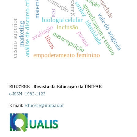
matemática
análise de discurso crítica.
educação
ansiedade
formação
games
surdez
aprendizagem e ensino
eco
vale do araguaia
biologia celular
ensino superior
identidade
marketing
avaliação
inclusão
paraná
metacognição
libras
empoderamento feminino
EDUCERE - Revista da Educação da UNIPAR
e-ISSN: 1982-1123
E-mail:
educere@unipar.br