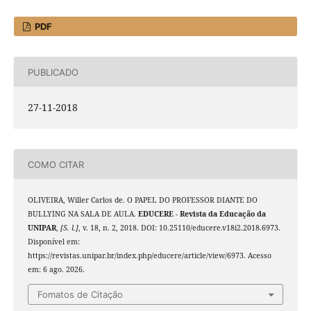
PDF
PUBLICADO
27-11-2018
COMO CITAR
OLIVEIRA, Willer Carlos de. O PAPEL DO PROFESSOR DIANTE DO
BULLYING NA SALA DE AULA.
EDUCERE - Revista da Educação da
UNIPAR
,
[S. l.]
, v. 18, n. 2, 2018. DOI: 10.25110/educere.v18i2.2018.6973.
Disponível em:
https://revistas.unipar.br/index.php/educere/article/view/6973. Acesso
em: 6 ago. 2026.
Fomatos de Citação