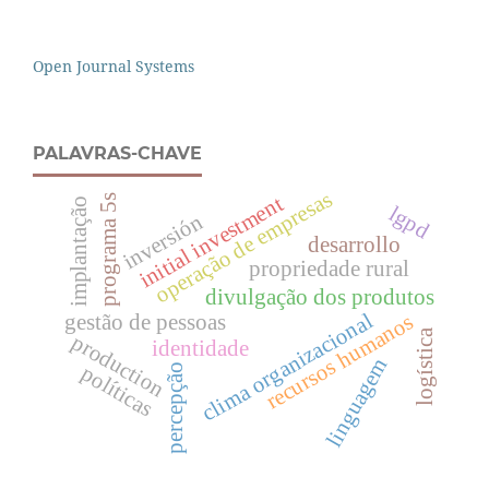
Open Journal Systems
PALAVRAS-CHAVE
operação de empresas
initial investment
programa 5s
implantação
lgpd
inversión
desarrollo
propriedade rural
divulgação dos produtos
clima organizacional
recursos humanos
gestão de pessoas
logística
production
identidade
linguagem
políticas
percepção