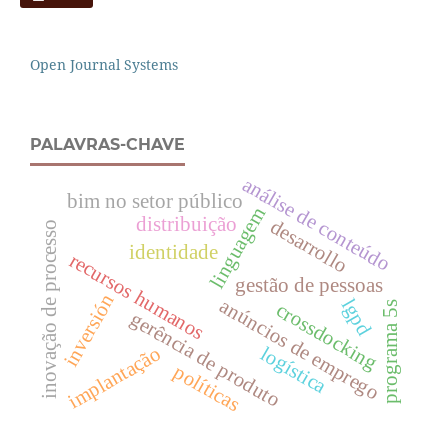
Open Journal Systems
PALAVRAS-CHAVE
análise de conteúdo
bim no setor público
linguagem
distribuição
desarrollo
inovação de processo
identidade
recursos humanos
gestão de pessoas
inversión
lgpd
anúncios de emprego
crossdocking
programa 5s
gerência de produto
logística
implantação
políticas