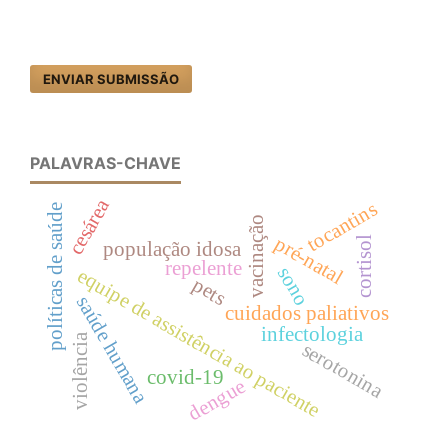
ENVIAR SUBMISSÃO
PALAVRAS-CHAVE
cesárea
tocantins
políticas de saúde
vacinação
pré-natal
cortisol
população idosa
repelente
sono
equipe de assistência ao paciente
pets
saúde humana
cuidados paliativos
infectologia
violência
serotonina
covid-19
dengue