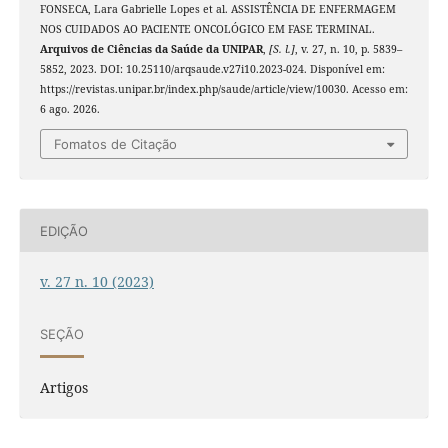
FONSECA, Lara Gabrielle Lopes et al. ASSISTÊNCIA DE ENFERMAGEM
NOS CUIDADOS AO PACIENTE ONCOLÓGICO EM FASE TERMINAL.
Arquivos de Ciências da Saúde da UNIPAR
,
[S. l.]
, v. 27, n. 10, p. 5839–
5852, 2023. DOI: 10.25110/arqsaude.v27i10.2023-024. Disponível em:
https://revistas.unipar.br/index.php/saude/article/view/10030. Acesso em:
6 ago. 2026.
Fomatos de Citação
EDIÇÃO
v. 27 n. 10 (2023)
SEÇÃO
Artigos