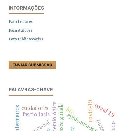
INFORMAÇÕES
Para Leitores
Para Autores
Para Bibliotecários
ENVIAR SUBMISSÃO
PALAVRAS-CHAVE
covid-19
covid 19
cuidadores
enfermeiros
hiv
fascioliasis
epidemiologia
fitoterapia