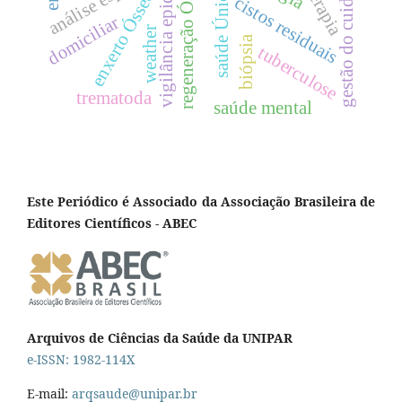
vigilância epidemiológica
regeneração Óssea guiada
análise espacial
gestão do cuidado
saúde Única
enxerto Ósseo
cistos residuais
domiciliar
weather
biópsia
tuberculose
trematoda
saúde mental
Este Periódico é Associado da Associação Brasileira de
Editores Científicos - ABEC
Arquivos de Ciências da Saúde da UNIPAR
e-ISSN: 1982-114X
E-mail:
arqsaude@unipar.br