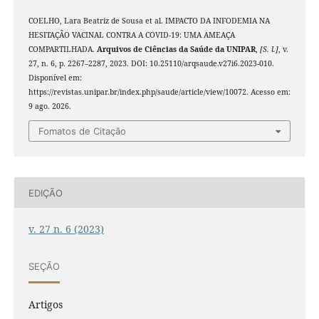
COELHO, Lara Beatriz de Sousa et al. IMPACTO DA INFODEMIA NA
HESITAÇÃO VACINAL CONTRA A COVID-19: UMA AMEAÇA
COMPARTILHADA.
Arquivos de Ciências da Saúde da UNIPAR
,
[S. l.]
, v.
27, n. 6, p. 2267–2287, 2023. DOI: 10.25110/arqsaude.v27i6.2023-010.
Disponível em:
https://revistas.unipar.br/index.php/saude/article/view/10072. Acesso em:
9 ago. 2026.
Fomatos de Citação
EDIÇÃO
v. 27 n. 6 (2023)
SEÇÃO
Artigos