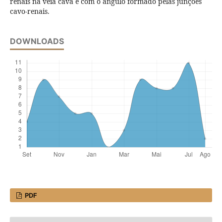
renais na veia cava e com o ângulo formado pelas junções
cavo-renais.
DOWNLOADS
PDF