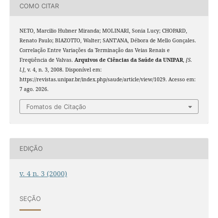
COMO CITAR
NETO, Marcilio Hubner Miranda; MOLINARI, Sonia Lucy; CHOPARD,
Renato Paulo; BIAZOTTO, Walter; SANT’ANA, Débora de Mello Gonçales.
Correlação Entre Variações da Terminação das Veias Renais e
Freqüência de Valvas.
Arquivos de Ciências da Saúde da UNIPAR
,
[S.
l.]
, v. 4, n. 3, 2008. Disponível em:
https://revistas.unipar.br/index.php/saude/article/view/1029. Acesso em:
7 ago. 2026.
Fomatos de Citação
EDIÇÃO
v. 4 n. 3 (2000)
SEÇÃO