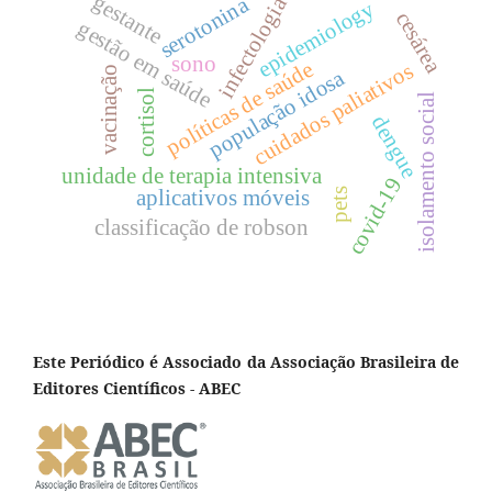
gestante
infectologia
serotonina
epidemiology
cesárea
gestão em saúde
sono
políticas de saúde
cuidados paliativos
vacinação
população idosa
cortisol
isolamento social
dengue
unidade de terapia intensiva
covid-19
pets
aplicativos móveis
classificação de robson
Este Periódico é Associado da Associação Brasileira de
Editores Científicos - ABEC