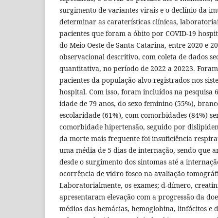
surgimento de variantes virais e o declínio da im
determinar as caraterísticas clínicas, laboratori
pacientes que foram a óbito por COVID-19 hospi
do Meio Oeste de Santa Catarina, entre 2020 e 2
observacional descritivo, com coleta de dados 
quantitativa, no período de 2022 a 20223. Foram
pacientes da população alvo registrados nos sis
hospital. Com isso, foram incluídos na pesquisa
idade de 79 anos, do sexo feminino (55%), bran
escolaridade (61%), com comorbidades (84%) sen
comorbidade hipertensão, seguido por dislipidem
da morte mais frequente foi insuficiência respir
uma média de 5 dias de internação, sendo que an
desde o surgimento dos sintomas até a internaçã
ocorrência de vidro fosco na avaliação tomográfic
Laboratorialmente, os exames; d-dímero, creatini
apresentaram elevação com a progressão da doe
médios das hemácias, hemoglobina, linfócitos e