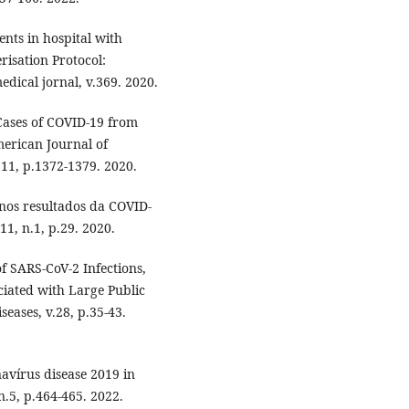
ents in hospital with
risation Protocol:
edical jornal, v.369. 2020.
l Cases of COVID-19 from
erican Journal of
 11, p.1372-1379. 2020.
nos resultados da COVID-
11, n.1, p.29. 2020.
f SARS-CoV-2 Infections,
ciated with Large Public
seases, v.28, p.35-43.
navírus disease 2019 in
.5, p.464-465. 2022.