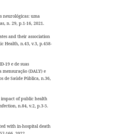
s neurológicas: uma
s, n. 29, p.1-16, 2021.
tes and their association
c Health, n.43, v.3, p.458-
D-19 e de suas
e a mensuração (DALY) e
s de Saúde Pública, n.36,
impact of public health
ection, n.84, v.2, p.3-5.
ted with in-hospital death
157-166. 2022.