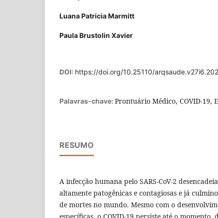
Luana Patricia Marmitt
Paula Brustolin Xavier
DOI:
https://doi.org/10.25110/arqsaude.v27i6.20
Prontuário Médico, COVID-19, E
Palavras-chave:
RESUMO
A infecção humana pelo SARS-CoV-2 desencadeia 
altamente patogênicas e contagiosas e já culmin
de mortes no mundo. Mesmo com o desenvolvime
específicas, o COVID-19 persiste até o momento, 