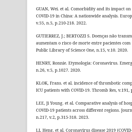
GUAN, Wei. et al. Comorbidity and its impact on 
COVID-19 in China: A nationwide analysis. Europ
v.55, n.5, p.210-218. 2022.
GUTIERREZ, J.; BERTOZZI S. Doenças não transmi
aumentam o risco de morte entre pacientes com
Public Library of Science One, n.15, v.10. 2020.
HENRY, Ronnie. Etymologia: Coronavirus. Emergi
n.26, v.5, p.1027. 2020.
KLOK, Frans. et al. incidence of thrombotic complic
ICU patients with COVID-19. Thromb Res, v.191, 
LEE, Ji Young. et al. Comparative analysis of hosp
COVID-19 patients across different regions. Journa
n.217, v.2, p.315-318. 2023.
LI, Heng. et al. Coronavirus disease 2019 (COVID