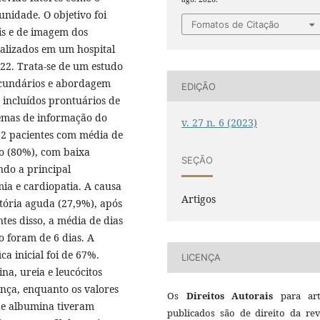
unidade. O objetivo foi
Fomatos de Citação
ais e de imagem dos
talizados em um hospital
022. Trata-se de um estudo
secundários e abordagem
EDIÇÃO
 incluídos prontuários de
temas de informação do
v. 27 n. 6 (2023)
 62 pacientes com média de
co (80%), com baixa
SEÇÃO
do a principal
ia e cardiopatia. A causa
Artigos
atória aguda (27,9%), após
tes disso, a média de dias
o foram de 6 dias. A
a inicial foi de 67%.
LICENÇA
na, ureia e leucócitos
nça, enquanto os valores
Os
Direitos Autorais
para art
 de albumina tiveram
publicados são de direito da rev