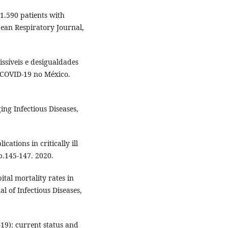
1.590 patients with
ean Respiratory Journal,
ssíveis e desigualdades
 COVID-19 no México.
ng Infectious Diseases,
ations in critically ill
p.145-147. 2020.
ital mortality rates in
l of Infectious Diseases,
-19): current status and