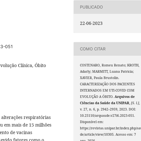
PUBLICADO
22-06-2023
23-051
COMO CITAR
volução Clínica, Óbito
COSTENARO, Romeu Renato; KROTH,
Adarly; MARMITT, Luana Patricia;
XAVIER, Paula Brustolin.
CARACTERIZAÇÃO DOS PACIENTES
INTERNADOS EM UTI-COVID COM
EVOLUÇÃO A ÓBITO.
Arquivos de
Ciências da Saúde da UNIPAR
,
[S. l.]
,
v. 27, n. 6, p. 2942–2959, 2023. DOI:
10.25110/arqsaude.v27i6.2023-051.
alterações respiratórias
Disponível em:
ou em mais de 15 milhões
https://revistas.unipar.br/index.php/s
nto de vacinas
de/article/view/10305. Acesso em: 7
devido fatores como o
ago. 2026.