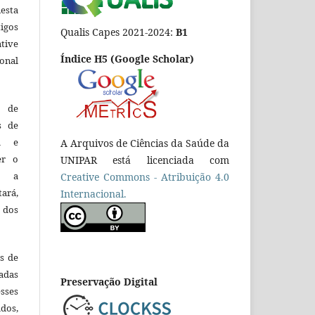
esta
tigos
Qualis Capes 2021-2024:
B1
tive
Índice H5 (Google Scholar)
ional
o de
es de
ca e
A Arquivos de Ciências da Saúde da
er o
UNIPAR está licenciada com
e a
Creative Commons - Atribuição 4.0
tará,
Internacional.
 dos
es de
adas
Preservação Digital
esses
ados,