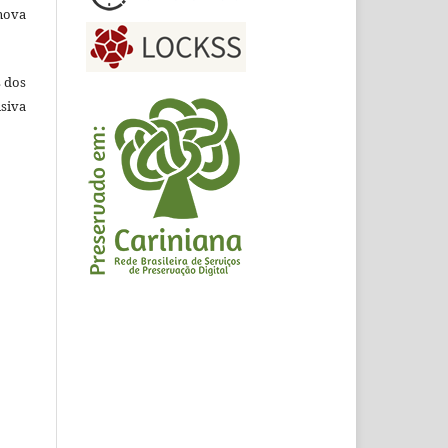
nova
s dos
siva