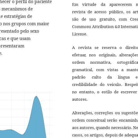
ecer o perfil do paciente
Em virtude da aparecerem n
is mecanismos de
revista de acesso público, os ar
 estratégias de
são de uso gratuito, com Crea
co nos grupos com maior
Commons Attribution 4.0 Internat
resentado pelo sexo
License.
cas e que usam
presentaram
A revista se reserva o direit
e.
efetuar, nos originais, alteraçõ
ordem normativa, ortográfi
gramatical, com vistas a mant
padrão culto da língua 
credibilidade do veículo. Respei
no entanto, o estilo de escrever
autores.
Alterações, correções ou sugestõ
ordem conceitual serão encaminh
aos autores, quando necessário. N
casos, os artigos, depois de adequ