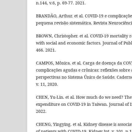
n.144, v.6, p. 69-77. 2021.
BRANDÃO, Arthur. et al. COVID-19 e complicaçõe
pequena revisão sistemática. Revista Neurociência
BROWN, Christopher. et al. COVID-19 mortality ra
with social and economic factors. Journal of Publi
466. 2021.
CAMPOS, Mônica. et al. Carga de doença da COVI
complicações agudas e crônicas: reflexões sobr
perspectivas no Sistema Único de Saúde. Caderno
v. 11, 2020.
CHEN, Yu-Lin. et al. How much do we need? The 
expenditure on COVID-19 in Taiwan. Journal of Inf
2022.
CHENG, Yingying. et al. Kidney disease is associa
of patients with COVID-19. Kidney Int, v. 101, p.