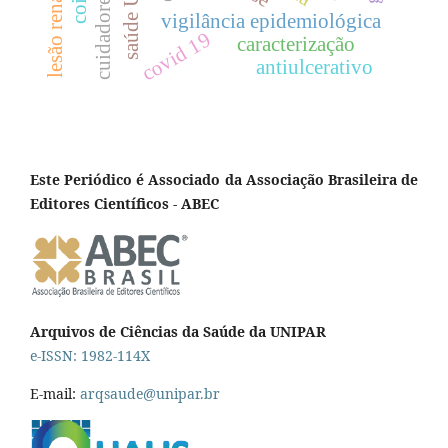
lesão renal aguda
saúde Única
cuidadores
vigilância epidemiológica
covid 19
caracterização
antiulcerativo
Este Periódico é Associado da Associação Brasileira de
Editores Científicos - ABEC
Arquivos de Ciências da Saúde da UNIPAR
e-ISSN: 1982-114X
E-mail:
arqsaude@unipar.br