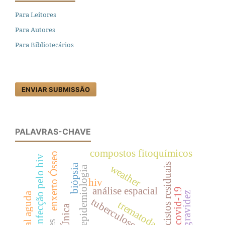
Para Leitores
Para Autores
Para Bibliotecários
ENVIAR SUBMISSÃO
PALAVRAS-CHAVE
compostos fitoquímicos
enxerto Ósseo
coinfecção pelo hiv
cistos residuais
biópsia
weather
epidemiologia
hiv
análise espacial
covid-19
gravidez
tuberculose
trematoda