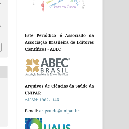
cistos residuais
,
enxerto Ósseo
au
Este Periódico é Associado da
Associação Brasileira de Editores
Científicos - ABEC
Arquivos de Ciências da Saúde da
UNIPAR
e-ISSN: 1982-114X
E-mail:
arqsaude@unipar.br