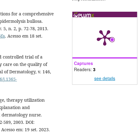
tions for a comprehensive
pidermolysis bullosa.
 5, n. 2, p. 72-78, 2013.
6fa
. Acesso em 18 set.
controlled trial of a
Captures
 care on the quality of
Readers:
3
al of Dermatology, v. 146,
see details
6/j.1365-
e, therapy utilization
explanation and
st dermatology nurse.
82-589, 2003. DOI:
. Acesso em: 19 set. 2023.