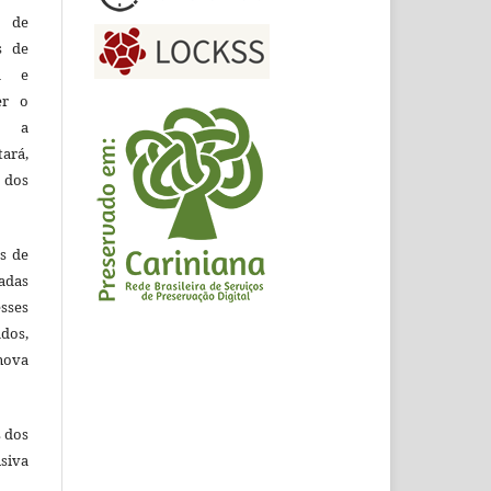
o de
es de
ca e
er o
e a
tará,
 dos
es de
adas
esses
ados,
nova
s dos
siva