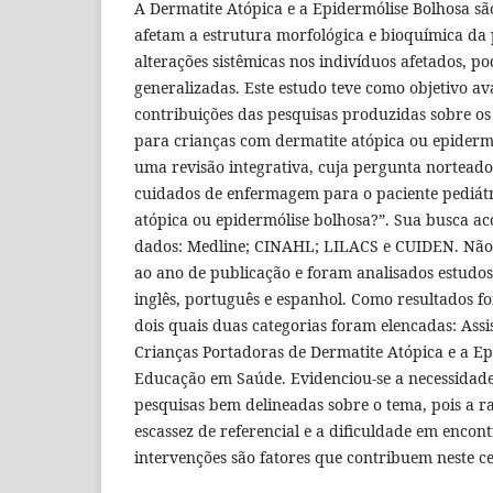
A Dermatite Atópica e a Epidermólise Bolhosa sã
afetam a estrutura morfológica e bioquímica da 
alterações sistêmicas nos indivíduos afetados, p
generalizadas. Este estudo teve como objetivo aval
contribuições das pesquisas produzidas sobre o
para crianças com dermatite atópica ou epidermó
uma revisão integrativa, cuja pergunta norteador
cuidados de enfermagem para o paciente pediát
atópica ou epidermólise bolhosa?”. Sua busca ac
dados: Medline; CINAHL; LILACS e CUIDEN. Não
ao ano de publicação e foram analisados estudo
inglês, português e espanhol. Como resultados fo
dois quais duas categorias foram elencadas: Ass
Crianças Portadoras de Dermatite Atópica e a Ep
Educação em Saúde. Evidenciou-se a necessidad
pesquisas bem delineadas sobre o tema, pois a r
escassez de referencial e a dificuldade em encon
intervenções são fatores que contribuem neste cen