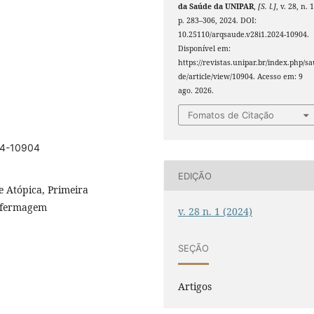
da Saúde da UNIPAR
,
[S. l.]
, v. 28, n. 1
p. 283–306, 2024. DOI:
10.25110/arqsaude.v28i1.2024-10904.
Disponível em:
https://revistas.unipar.br/index.php/s
de/article/view/10904. Acesso em: 9
ago. 2026.
Fomatos de Citação
024-10904
EDIÇÃO
e Atópica, Primeira
Enfermagem
v. 28 n. 1 (2024)
SEÇÃO
Artigos