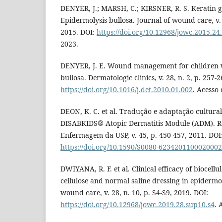
DENYER, J.; MARSH, C.; KIRSNER, R. S. Keratin 
Epidermolysis bullosa. Journal of wound care, v. 
2015. DOI:
https://doi.org/10.12968/jowc.2015.24
2023.
DENYER, J. E. Wound management for children w
bullosa. Dermatologic clinics, v. 28, n. 2, p. 257-
https://doi.org/10.1016/j.det.2010.01.002
. Acesso 
DEON, K. C. et al. Tradução e adaptação cultural
DISABKIDS® Atopic Dermatitis Module (ADM). Re
Enfermagem da USP, v. 45, p. 450-457, 2011. DOI
https://doi.org/10.1590/S0080-623420110002000
DWIYANA, R. F. et al. Clinical efficacy of biocell
cellulose and normal saline dressing in epidermol
wound care, v. 28, n. 10, p. S4-S9, 2019. DOI:
https://doi.org/10.12968/jowc.2019.28.sup10.s4
. 