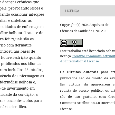
o doenças crônicas que
pele, provocando lesões e
LICENÇA
odendo ocasionar infecções
iar e sintetizar as
Copyright (c) 2024 Arquivos de
s cuidados de enfermagem
Ciências da Saúde da UNIPAR
lise bolhosa. Trata-se de
a foi: “Quais são os
rico com dermatite
Este trabalho está licenciado sob 
onteceu nas bases de
licença
Creative Commons Attribu
 houve restrição quanto
4.0 International License
.
s publicados nos idiomas
ram incluídos 23 estudos,
Os
Direitos Autorais
para art
istência de Enfermagem às
publicados são de direito da rev
idermólise Bolhosa e,
Em virtude da aparecerem n
e de investimento em
revista de acesso público, os ar
aridade da condição, a
são de uso gratuito, com Crea
trar pacientes aptos para
Commons Attribution 4.0 Internat
ário científico.
License.