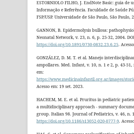
ESTORNIOLO FILHO, J. EndNote Basic: guia de us
Informação e Referência. Faculdade de Saúde Públ
FSP/USP. Universidade de São Paulo, São Paulo, 
GANNON, B. Epidermolysis bullosa: pathophysio
Neonatal Network, v. 23, n. 6, p. 25-32, 2004. DOI
https://doi.org/10.1891/0730-0832.23.6.25
. Acesso
GONZÁLEZ, D. M. T. et al. Manejo interdisciplinar
ampollares. Med. Infant, v. 10, n. 1 e 2, p. 43-51
em:
https://www.medicinainfantil.org.ar/images/stor
Acesso em: 19 set. 2023.
HACHEM, M. E. et al. Pruritus in pediatric patien
a multidisciplinary approach - summary documen
group. Italian 98. Journal of Pediatrics, v. 46, n. 
https://doi.org/10.1186/s13052-020-0777-9
. Acess