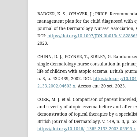
BADGER, K. S.; O’HAVER, J.; PRICE. Recommenda
management plan for the child diagnosed with e
Journal of the Dermatology Nurses' Association, v.
DOI:
https://doi.org/10.1097/JDN.0b013e3182886
2023.
CHINN, D. J.; POYNER, T.; SIBLEY, G. Randomized 
single dermatology nurse consultation in primary
life of children with atopic eczema. British Journ
n. 3, p. 432-439, 2002. DOI:
https://doi.org/10.104
2133.2002.04603.x
. Acesso em: 20 set. 2023.
CORK, M. J. et al. Comparison of parent knowledg
and severity of atopic eczema before and after 
demonstration of topical therapies by a speciali
British Journal of Dermatology, v. 149, n. 3, p. 5
https://doi.org/10.1046/j.1365-2133.2003.05595.x