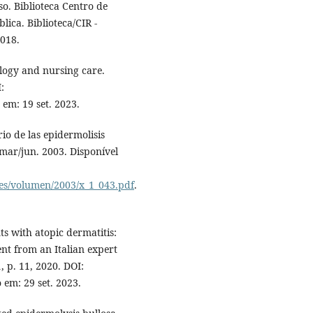
o. Biblioteca Centro de
ica. Biblioteca/CIR -
2018.
logy and nursing care.
:
 em: 19 set. 2023.
io de las epidermolisis
, mar/jun. 2003. Disponível
ies/volumen/2003/x_1_043.pdf
.
ts with atopic dermatitis:
t from an Italian expert
1, p. 11, 2020. DOI:
o em: 29 set. 2023.