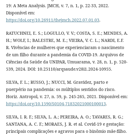
19: A Meta Analysis. JMCH, v. 7, n. 1, p. 22-33, 2022.
Disponível em:
https://doi.org/10.26911/thejmch.2022.07.01.03
.
RATUCHNEI, E. S.; LOGULLO, V. V.; COSTA, S. E.; MENDES, A.
H.; WOLF, I.; BALESTRE, M. E.; VIEIRA, V. C. L.; NARDI, E.F.
R. Vivências de mulheres que experienciaram o nascimento
de um filho durante a pandemia da COVID-19. Arquivos de
Ciências da Saúde da UNIPAR, Umuarama, v. 28, n. 1, p. 520-
539, 2024. DOI: 10.25110/arqsaude.v28i1.2024-10955.
SILVA, F. L.; RUSSO, J.; NUCCI, M. Gravidez, parto e
puerpério na pandemia: os múltiplos sentidos do risco.
Horiz. Antropol, v. 27, n. 59, p. 245-265, 2021. Disponível em:
https://doi.org/10.1590/S0104-71832021000100013
.
SILVA, I. R. F.; SILVA, L. A.; PEREIRA, A. O.; TAVARES, R. G.;
SANTANA, A. C. F.; MORAES, J. R. et al. Covid-19 e gestação:
principais complicações e agravos para o binômio mãe-filho.