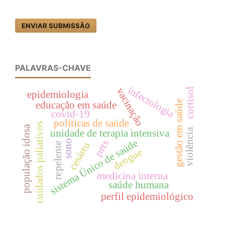
ENVIAR SUBMISSÃO
PALAVRAS-CHAVE
infectologia
vacinação
cortisol
epidemiologia
gestão em saúde
educação em saúde
covid-19
políticas de saúde
cuidados paliativos
população idosa
violência
unidade de terapia intensiva
sistema Único de saúde
pets
sono
cesárea
repelente
dengue
medicina interna
saúde humana
perfil epidemiológico