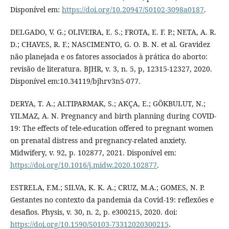
Disponível em:
https://doi.org/10.20947/S0102-3098a0187
.
DELGADO, V. G.; OLIVEIRA, E. S.; FROTA, E. F. P.; NETA, A. R.
D.; CHAVES, R. F.; NASCIMENTO, G. O. B. N. et al. Gravidez
não planejada e os fatores associados à prática do aborto:
revisão de literatura. BJHR, v. 3, n. 5, p, 12315-12327, 2020.
Disponível em:10.34119/bjhrv3n5-077.
DERYA, T. A.; ALTIPARMAK, S.; AKÇA, E.; GÖKBULUT, N.;
YILMAZ, A. N. Pregnancy and birth planning during COVID-
19: The effects of tele-education offered to pregnant women
on prenatal distress and pregnancy-related anxiety.
Midwifery, v. 92, p. 102877, 2021. Disponível em:
https://doi.org/10.1016/j.midw.2020.102877
.
ESTRELA, F.M.; SILVA, K. K. A.; CRUZ, M.A.; GOMES, N. P.
Gestantes no contexto da pandemia da Covid-19: reflexões e
desafios. Physis, v. 30, n. 2, p. e300215, 2020. doi:
https://doi.org/10.1590/S0103-73312020300215
.