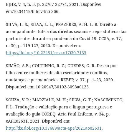
BJHR, v. 4, n. 5, p. 22767-22774, 2021. Disponível
em:10.34119/bjhrv4n5-366.
SILVA, L. S.; SILVA, L. L.; PRAZERES, A. H. L. B. Direito a
acompanhante: tutela dos direitos sexuais e reprodutivos das
parturientes durante a pandemia da Covid-19. CCSA, v. 17,
n. 30, p. 119-127, 2020. Disponível em:
https://doi.org/10.22481/ccsa.v17i30.7135
.
SIMÃO, A.B.; COUTINHO, R. Z.; GUEDES, G. R. Desejo por
filhos entre mulheres de alta escolaridade: conflitos,
mudanças e permanências. REBEP, v. 37, p. 1–23, 2020.
Disponível em: 10.20947/S0102-3098a0123.
SOUZA, V. R.; MARZIALE, M. H.; SILVA, G. T.; NASCIMENTO,
P. L. Tradução e validação para a língua portuguesa e
avaliação do guia COREQ. Acta Paul Enferm, v. 34, p.
eAPE02631, 2021. Disponível em:
http://dx.doi.org/10.37689/acta-ape/2021ao02631
.