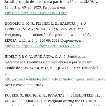
Brasil: gestação de alto risco a partir dos 35 anos. CIADS, v.
12, n. 1, p. 69–80, 2023. Disponível em:
https://doi.org/10.17566/ciads.v12i1.967
.
HONORIO, E. M. S.; RIBEIRO, L. B.; BARBOSA, J. S. P.;
FERREIRA, M. V. R.; SILVA, D. F.; NEVES, W. C. et al.
Pregnancy: implications for the pregnant woman's life.
REVISA, v. 11, n. 3, p. 356-69, 2022. Disponível em:
https://doi.org/10.36239/revisa.v11.n3.p356a369
.
INDELT, J. P. G. V.; GUNLANDA, O. A. C. Sentidos da
maternidade: releituras e ambivalências a partir de um
estudo de caso. Azusa, v. 13, n. 1, p. 23-63, 2022. Disponível
em: <
http://azusa.faculdaderefidim.edu.br/index.php/azusa/article/v
Acesso em: 03 mai. 2023.
KOLKER, S.; BIRINGER, A.; BYTAUTAS, J.; BLUMENFELD, H.;
KUKAN, S.; CARROLL, J. C. Pregnant during the COVID-19