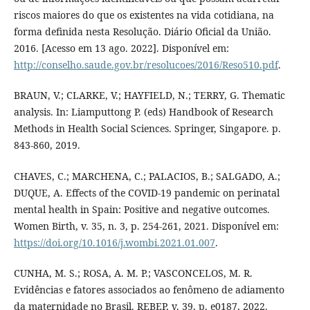
riscos maiores do que os existentes na vida cotidiana, na
forma definida nesta Resolução. Diário Oficial da União.
2016. [Acesso em 13 ago. 2022]. Disponível em:
http://conselho.saude.gov.br/resolucoes/2016/Reso510.pdf
.
BRAUN, V.; CLARKE, V.; HAYFIELD, N.; TERRY, G. Thematic
analysis. In: Liamputtong P. (eds) Handbook of Research
Methods in Health Social Sciences. Springer, Singapore. p.
843-860, 2019.
CHAVES, C.; MARCHENA, C.; PALACIOS, B.; SALGADO, A.;
DUQUE, A. Effects of the COVID-19 pandemic on perinatal
mental health in Spain: Positive and negative outcomes.
Women Birth, v. 35, n. 3, p. 254-261, 2021. Disponível em:
https://doi.org/10.1016/j.wombi.2021.01.007
.
CUNHA, M. S.; ROSA, A. M. P.; VASCONCELOS, M. R.
Evidências e fatores associados ao fenômeno de adiamento
da maternidade no Brasil. REBEP, v. 39, p. e0187, 2022.