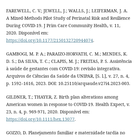
FAREWELL, C. V.; JEWELL, J.; WALLS, J.; LEIFERMAN, J. A.
A Mixed-Methods Pilot Study of Perinatal Risk and Resilience
During COVID-19. J Prim Care Community Health, v. 11,
2020. Disponível em:
https://doi.org/10.1177/2150132720944074
.
GAMBOGI, M. P. A.; PARAIZO-HORVATH, C. M.; MENDES, K.
D. S.; DA SILVA, T. C.; CLAPIS, M. J.; FREITAS, P. S. Assistência
à saúde de gestantes com COVID-19: revisão integrativa.
Arquivos de Ciências da Saúde da UNIPAR, [S. l.], v. 27, n. 4,
p. 1592–1616, 2023. DOI: 10.25110/arqsaude.v27i4.2023-003.
GILDNER, T.; THAYER, Z. Birth plan alterations among
American women in response to COVID-19. Health Expect, v.
23, n. 4, p. 969-971, 2020. Disponível em:
https://doi.org/10.1111/hex.13077
.
GOZZO, D. Planejamento familiar e maternidade tardia no