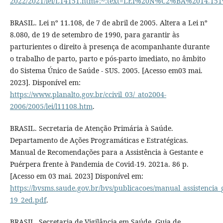
2022/2021/lei/L14151.htm#:~:text=LEI%20N%C2%BA%2014.
BRASIL. Lei nº 11.108, de 7 de abril de 2005. Altera a Lei nº
8.080, de 19 de setembro de 1990, para garantir às
parturientes o direito à presença de acompanhante durante
o trabalho de parto, parto e pós-parto imediato, no âmbito
do Sistema Único de Saúde - SUS. 2005. [Acesso em03 mai.
2023]. Disponível em:
https://www.planalto.gov.br/ccivil_03/_ato2004-
2006/2005/lei/l11108.htm
.
BRASIL. Secretaria de Atenção Primária à Saúde.
Departamento de Ações Programáticas e Estratégicas.
Manual de Recomendações para a Assistência à Gestante e
Puérpera frente à Pandemia de Covid-19. 2021a. 86 p.
[Acesso em 03 mai. 2023] Disponível em:
https://bvsms.saude.gov.br/bvs/publicacoes/manual_assistencia
19_2ed.pdf
.
BRASIL. Secretaria de Vigilância em Saúde. Guia de