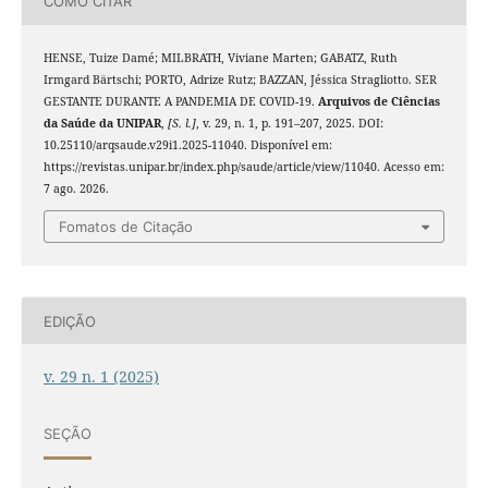
COMO CITAR
HENSE, Tuize Damé; MILBRATH, Viviane Marten; GABATZ, Ruth
Irmgard Bärtschi; PORTO, Adrize Rutz; BAZZAN, Jéssica Stragliotto. SER
GESTANTE DURANTE A PANDEMIA DE COVID-19.
Arquivos de Ciências
da Saúde da UNIPAR
,
[S. l.]
, v. 29, n. 1, p. 191–207, 2025. DOI:
10.25110/arqsaude.v29i1.2025-11040. Disponível em:
https://revistas.unipar.br/index.php/saude/article/view/11040. Acesso em:
7 ago. 2026.
Fomatos de Citação
EDIÇÃO
v. 29 n. 1 (2025)
SEÇÃO