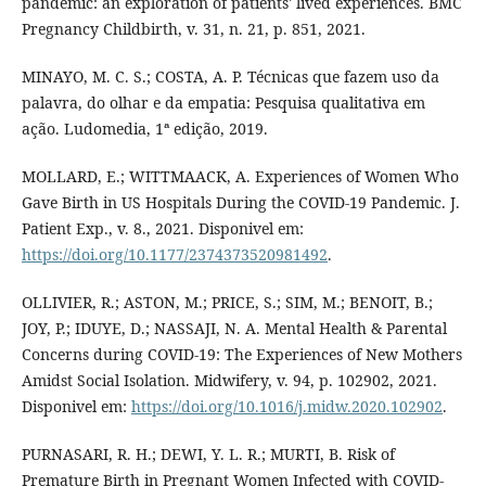
pandemic: an exploration of patients' lived experiences. BMC
Pregnancy Childbirth, v. 31, n. 21, p. 851, 2021.
MINAYO, M. C. S.; COSTA, A. P. Técnicas que fazem uso da
palavra, do olhar e da empatia: Pesquisa qualitativa em
ação. Ludomedia, 1ª edição, 2019.
MOLLARD, E.; WITTMAACK, A. Experiences of Women Who
Gave Birth in US Hospitals During the COVID-19 Pandemic. J.
Patient Exp., v. 8., 2021. Disponivel em:
https://doi.org/10.1177/2374373520981492
.
OLLIVIER, R.; ASTON, M.; PRICE, S.; SIM, M.; BENOIT, B.;
JOY, P.; IDUYE, D.; NASSAJI, N. A. Mental Health & Parental
Concerns during COVID-19: The Experiences of New Mothers
Amidst Social Isolation. Midwifery, v. 94, p. 102902, 2021.
Disponivel em:
https://doi.org/10.1016/j.midw.2020.102902
.
PURNASARI, R. H.; DEWI, Y. L. R.; MURTI, B. Risk of
Premature Birth in Pregnant Women Infected with COVID-