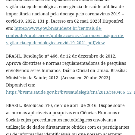
vigilância epidemiológica: emergência de saúde pública de
importância nacional pela doença pelo coronavírus 2019 –
covid-19. 2022. 131 p. [Acesso em 02 mai. 2023] Disponível
em:
https://www.gov.br/saude/pt-br/centrais-de-
conteudo/publicacoes/publicacoes-svs/coronavirus/guia-de-
vigilancia-epidemiologica-covid-19_2021.pdf/view
.
BRASIL. Resolução nº 466, de 12 de dezembro de 2012.
Aprova diretrizes e normas regulamentadoras de pesquisas
envolvendo seres humanos. Diário Oficial da União. Brasília:
Ministério da Saúde; 2012. [Acesso em 20 abr. 2023].
Disponível em:
https://bvsms.saude.gov.br/bvs/saudelegis/cns/2013/res0466_12
BRASIL. Resolução 510, de 7 de abril de 2016. Dispõe sobre
as normas aplicáveis a pesquisas em Ciências Humanas e
Sociais cujos procedimentos metodológicos envolvam a
utilização de dados diretamente obtidos com os participantes
ou de informações identificáveis ou que possam acarretar