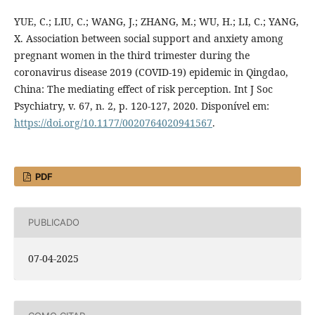
YUE, C.; LIU, C.; WANG, J.; ZHANG, M.; WU, H.; LI, C.; YANG,
X. Association between social support and anxiety among
pregnant women in the third trimester during the
coronavirus disease 2019 (COVID-19) epidemic in Qingdao,
China: The mediating effect of risk perception. Int J Soc
Psychiatry, v. 67, n. 2, p. 120-127, 2020. Disponível em:
https://doi.org/10.1177/0020764020941567
.
PDF
PUBLICADO
07-04-2025