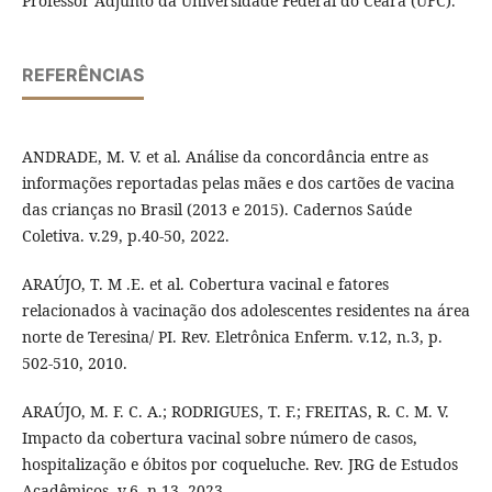
Professor Adjunto da Universidade Federal do Ceará (UFC).
REFERÊNCIAS
ANDRADE, M. V. et al. Análise da concordância entre as
informações reportadas pelas mães e dos cartões de vacina
das crianças no Brasil (2013 e 2015). Cadernos Saúde
Coletiva. v.29, p.40-50, 2022.
ARAÚJO, T. M .E. et al. Cobertura vacinal e fatores
relacionados à vacinação dos adolescentes residentes na área
norte de Teresina/ PI. Rev. Eletrônica Enferm. v.12, n.3, p.
502-510, 2010.
ARAÚJO, M. F. C. A.; RODRIGUES, T. F.; FREITAS, R. C. M. V.
Impacto da cobertura vacinal sobre número de casos,
hospitalização e óbitos por coqueluche. Rev. JRG de Estudos
Acadêmicos, v.6, n.13, 2023.