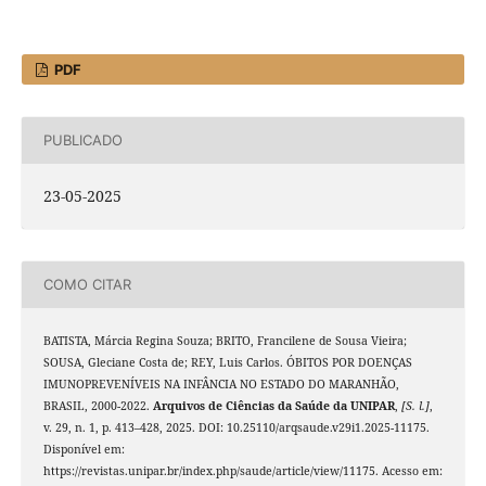
PDF
PUBLICADO
23-05-2025
COMO CITAR
BATISTA, Márcia Regina Souza; BRITO, Francilene de Sousa Vieira;
SOUSA, Gleciane Costa de; REY, Luis Carlos. ÓBITOS POR DOENÇAS
IMUNOPREVENÍVEIS NA INFÂNCIA NO ESTADO DO MARANHÃO,
BRASIL, 2000-2022.
Arquivos de Ciências da Saúde da UNIPAR
,
[S. l.]
,
v. 29, n. 1, p. 413–428, 2025. DOI: 10.25110/arqsaude.v29i1.2025-11175.
Disponível em:
https://revistas.unipar.br/index.php/saude/article/view/11175. Acesso em: