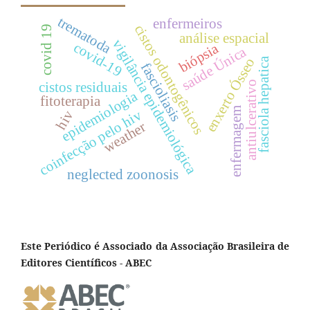
trematoda
enfermeiros
cistos odontogênicos
covid 19
análise espacial
vigilância epidemiológica
covid-19
biópsia
saúde Única
enxerto Ósseo
fasciola hepatica
fascioliasis
cistos residuais
antiulcerativo
epidemiologia
fitoterapia
enfermagem
coinfecção pelo hiv
hiv
weather
neglected zoonosis
Este Periódico é Associado da Associação Brasileira de
Editores Científicos - ABEC