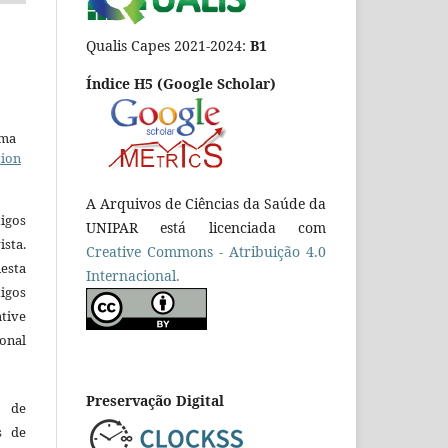
Qualis Capes 2021-2024:
B1
Índice H5 (Google Scholar)
uma
tion
A Arquivos de Ciências da Saúde da
igos
UNIPAR está licenciada com
ista.
Creative Commons - Atribuição 4.0
esta
Internacional.
tigos
tive
ional
Preservação Digital
o de
es de