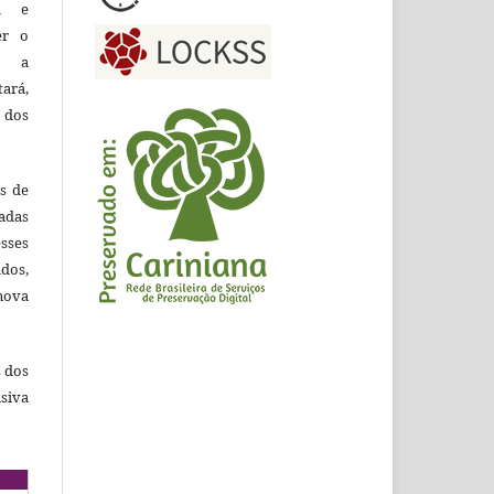
ca e
er o
e a
tará,
 dos
es de
adas
esses
ados,
nova
s dos
siva