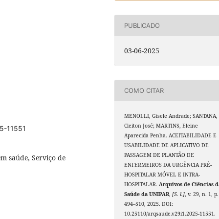
PUBLICADO
03-06-2025
COMO CITAR
MENOLLI, Gisele Andrade; SANTANA,
Cleiton José; MARTINS, Eleine
25-11551
Aparecida Penha. ACEITABILIDADE E
USABILIDADE DE APLICATIVO DE
PASSAGEM DE PLANTÃO DE
em saúde, Serviço de
ENFERMEIROS DA URGÊNCIA PRÉ-
HOSPITALAR MÓVEL E INTRA-
HOSPITALAR.
Arquivos de Ciências d
Saúde da UNIPAR
,
[S. l.]
, v. 29, n. 1, p.
494–510, 2025. DOI:
10.25110/arqsaude.v29i1.2025-11551.