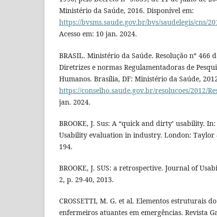
Ministério da Saúde, 2016. Disponível em:
https://bvsms.saude.gov.br/bvs/saudelegis/cns/2
Acesso em: 10 jan. 2024.
BRASIL. Ministério da Saúde. Resolução nº 466 
Diretrizes e normas Regulamentadoras de Pesqu
Humanos. Brasília, DF: Ministério da Saúde, 2012
https://conselho.saude.gov.br/resolucoes/2012/R
jan. 2024.
BROOKE, J. Sus: A “quick and dirty’ usability. In:
Usability evaluation in industry. London: Taylor 
194.
BROOKE, J. SUS: a retrospective. Journal of Usabilit
2, p. 29-40, 2013.
CROSSETTI, M. G. et al. Elementos estruturais d
enfermeiros atuantes em emergências. Revista 