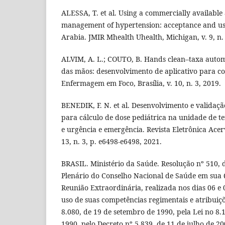
ALESSA, T. et al. Using a commercially available a
management of hypertension: acceptance and usa
Arabia. JMIR Mhealth Uhealth, Michigan, v. 9, n. 
ALVIM, A. L.; COUTO, B. Hands clean–taxa autom
das mãos: desenvolvimento de aplicativo para co
Enfermagem em Foco, Brasília, v. 10, n. 3, 2019.
BENEDIK, F. N. et al. Desenvolvimento e validaçã
para cálculo de dose pediátrica na unidade de te
e urgência e emergência. Revista Eletrônica Acer
13, n. 3, p. e6498-e6498, 2021.
BRASIL. Ministério da Saúde. Resolução nº 510, d
Plenário do Conselho Nacional de Saúde em su
Reunião Extraordinária, realizada nos dias 06 e 
uso de suas competências regimentais e atribuiçõ
8.080, de 19 de setembro de 1990, pela Lei no 8
1990, pelo Decreto nº 5.839, de 11 de julho de 200