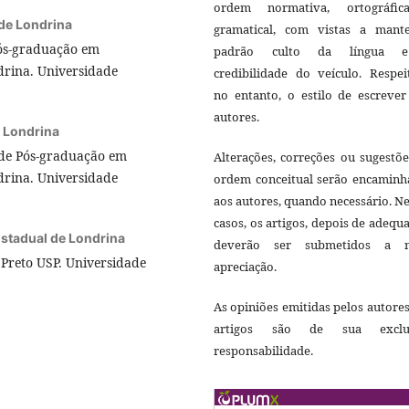
ordem normativa, ortográfi
de Londrina
gramatical, com vistas a mant
ós-graduação em
padrão culto da língua 
rina. Universidade
credibilidade do veículo. Respei
no entanto, o estilo de escrever
autores.
 Londrina
de Pós-graduação em
Alterações, correções ou sugestõ
rina. Universidade
ordem conceitual serão encaminh
aos autores, quando necessário. N
casos, os artigos, depois de adequ
stadual de Londrina
deverão ser submetidos a 
Preto USP. Universidade
apreciação.
As opiniões emitidas pelos autore
artigos são de sua exclu
responsabilidade.