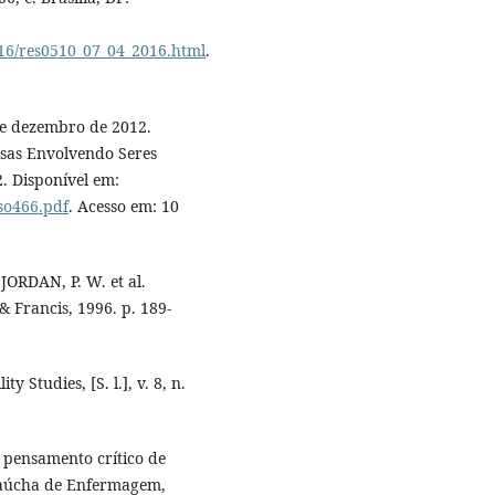
016/res0510_07_04_2016.html
.
de dezembro de 2012.
isas Envolvendo Seres
. Disponível em:
eso466.pdf
. Acesso em: 10
 JORDAN, P. W. et al.
& Francis, 1996. p. 189-
y Studies, [S. l.], v. 8, n.
o pensamento crítico de
Gaúcha de Enfermagem,