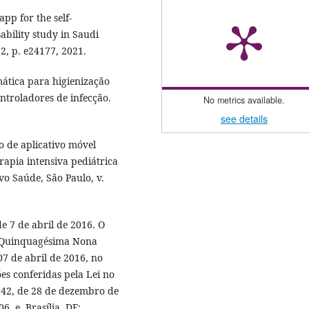
pp for the self-
bility study in Saudi
2, p. e24177, 2021.
ática para higienização
ntroladores de infecção.
No metrics available.
see details
o de aplicativo móvel
rapia intensiva pediátrica
vo Saúde, São Paulo, v.
e 7 de abril de 2016. O
a Quinquagésima Nona
07 de abril de 2016, no
es conferidas pela Lei no
.142, de 28 de dezembro de
6, e. Brasília, DF: