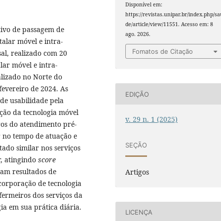
Disponível em:
https://revistas.unipar.br/index.php/s
de/article/view/11551. Acesso em: 8
ativo de passagem de
ago. 2026.
alar móvel e intra-
Fomatos de Citação
sal, realizado com 20
lar móvel e intra-
alizado no Norte do
fevereiro de 2024. As
EDIÇÃO
de usabilidade pela
ção da tecnologia móvel
v. 29 n. 1 (2025)
os do atendimento pré-
r no tempo de atuação e
SEÇÃO
tado similar nos serviços
r, atingindo
score
ram resultados de
Artigos
ncorporação de tecnologia
ermeiros dos serviços da
ia em sua prática diária.
LICENÇA