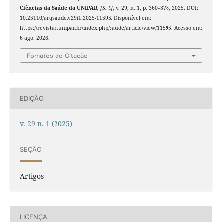
Ciências da Saúde da UNIPAR
,
[S. l.]
, v. 29, n. 1, p. 360–378, 2025. DOI:
10.25110/arqsaude.v29i1.2025-11595. Disponível em:
https://revistas.unipar.br/index.php/saude/article/view/11595. Acesso em:
6 ago. 2026.
Fomatos de Citação
EDIÇÃO
v. 29 n. 1 (2025)
SEÇÃO
Artigos
LICENÇA