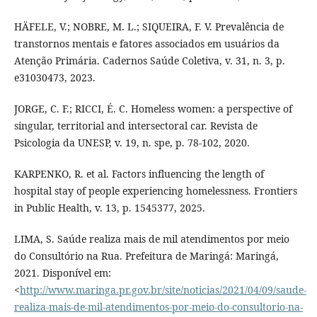
HÄFELE, V.; NOBRE, M. L.; SIQUEIRA, F. V. Prevalência de
transtornos mentais e fatores associados em usuários da
Atenção Primária. Cadernos Saúde Coletiva, v. 31, n. 3, p.
e31030473, 2023.
JORGE, C. F.; RICCI, É. C. Homeless women: a perspective of
singular, territorial and intersectoral car. Revista de
Psicologia da UNESP, v. 19, n. spe, p. 78-102, 2020.
KARPENKO, R. et al. Factors influencing the length of
hospital stay of people experiencing homelessness. Frontiers
in Public Health, v. 13, p. 1545377, 2025.
LIMA, S. Saúde realiza mais de mil atendimentos por meio
do Consultório na Rua. Prefeitura de Maringá: Maringá,
2021. Disponível em:
<
http://www.maringa.pr.gov.br/site/noticias/2021/04/09/saude-
realiza-mais-de-mil-atendimentos-por-meio-do-consultorio-na-