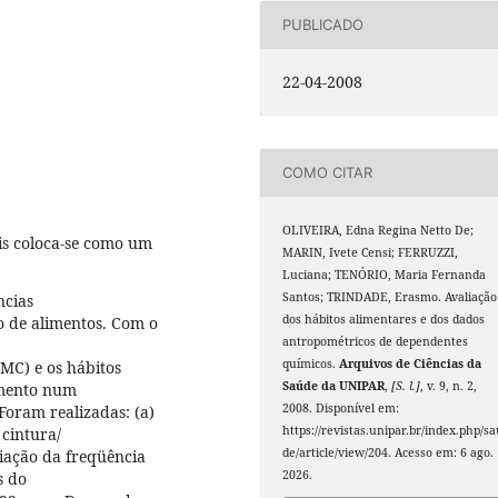
PUBLICADO
22-04-2008
COMO CITAR
OLIVEIRA, Edna Regina Netto De;
is coloca-se como um
MARIN, Ivete Censi; FERRUZZI,
Luciana; TENÓRIO, Maria Fernanda
Santos; TRINDADE, Erasmo. Avaliação
ncias
dos hábitos alimentares e dos dados
o de alimentos. Com o
antropométricos de dependentes
químicos.
Arquivos de Ciências da
IMC) e os hábitos
Saúde da UNIPAR
,
[S. l.]
, v. 9, n. 2,
amento num
2008. Disponível em:
Foram realizadas: (a)
https://revistas.unipar.br/index.php/s
 cintura/
de/article/view/204. Acesso em: 6 ago.
aliação da freqüência
2026.
s do