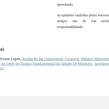
apreciação.
As opiniões emitidas pelos autore
artigos são de sua exclu
responsabilidade.
es)
e Souza Lopes,
Avaliação Da Composição Corporal, Hábitos Alimenta
Da 8a Série Do Ensino Fundamental Da Cidade De Maringá
,
Arquivos
01)