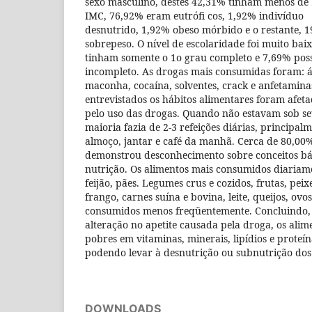
sexo masculino, destes 42,31% tinham menos de 
IMC, 76,92% eram eutrófi cos, 1,92% indivíduo
desnutrido, 1,92% obeso mórbido e o restante, 
sobrepeso. O nível de escolaridade foi muito bai
tinham somente o 1o grau completo e 7,69% pos
incompleto. As drogas mais consumidas foram: á
maconha, cocaína, solventes, crack e anfetamina
entrevistados os hábitos alimentares foram afet
pelo uso das drogas. Quando não estavam sob seu
maioria fazia de 2-3 refeições diárias, principalm
almoço, jantar e café da manhã. Cerca de 80,00%
demonstrou desconhecimento sobre conceitos bá
nutrição. Os alimentos mais consumidos diariame
feijão, pães. Legumes crus e cozidos, frutas, peix
frango, carnes suína e bovina, leite, queijos, ovos
consumidos menos freqüentemente. Concluindo,
alteração no apetite causada pela droga, os al
pobres em vitaminas, minerais, lipídios e proteín
podendo levar à desnutrição ou subnutrição dos
DOWNLOADS