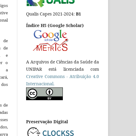
tigos
tive
Qualis Capes 2021-2024:
B1
ional
Índice H5 (Google Scholar)
o de
es de
ca e
A Arquivos de Ciências da Saúde da
er o
UNIPAR está licenciada com
e a
Creative Commons - Atribuição 4.0
tará,
Internacional.
 dos
es de
adas
esses
Preservação Digital
ados,
nova