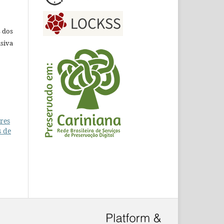
s dos
siva
res
 de