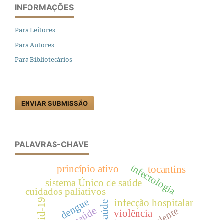
INFORMAÇÕES
Para Leitores
Para Autores
Para Bibliotecários
ENVIAR SUBMISSÃO
PALAVRAS-CHAVE
infectologia
princípio ativo
tocantins
sistema Único de saúde
cuidados paliativos
dengue
covid-19
infecção hospitalar
repelente
violência