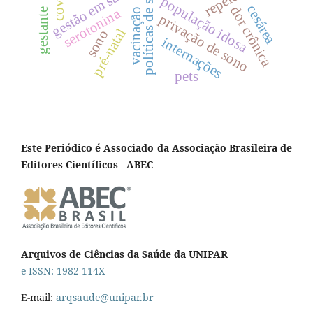
políticas de saúde
gestão em saúde
população idosa
cesárea
dor crônica
serotonina
gestante
vacinação
privação de sono
pré-natal
sono
internações
pets
Este Periódico é Associado da Associação Brasileira de
Editores Científicos - ABEC
Arquivos de Ciências da Saúde da UNIPAR
e-ISSN: 1982-114X
E-mail:
arqsaude@unipar.br