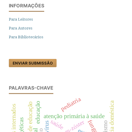
INFORMAÇÕES
Para Leitores
Para Autores
Para Bibliotecários
ENVIAR SUBMISSÃO
PALAVRAS-CHAVE
pediatria
violência doméstica
educação
pessoal de educação
pacientes internados
atenção primária à saúde
saúde
fungos
herpes-zóster
autismo