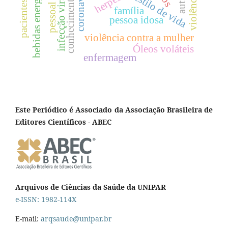
bebidas energéticas
coronavírus
estilo de vida
infecção viral
conhecimento
família
pessoa idosa
violência contra a mulher
Óleos voláteis
enfermagem
Este Periódico é Associado da Associação Brasileira de
Editores Científicos - ABEC
Arquivos de Ciências da Saúde da UNIPAR
e-ISSN: 1982-114X
E-mail:
arqsaude@unipar.br