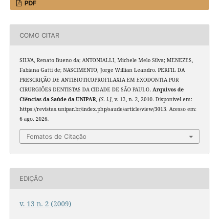
PDF
COMO CITAR
SILVA, Renato Bueno da; ANTONIALLI, Michele Melo Silva; MENEZES,
Fabiana Gatti de; NASCIMENTO, Jorge Willian Leandro. PERFIL DA
PRESCRIÇÃO DE ANTIBIOTICOPROFILAXIA EM EXODONTIA POR
CIRURGIÕES DENTISTAS DA CIDADE DE SÃO PAULO.
Arquivos de
Ciências da Saúde da UNIPAR
,
[S. l.]
, v. 13, n. 2, 2010. Disponível em:
https://revistas.unipar.br/index.php/saude/article/view/3013. Acesso em:
6 ago. 2026.
Fomatos de Citação
EDIÇÃO
v. 13 n. 2 (2009)