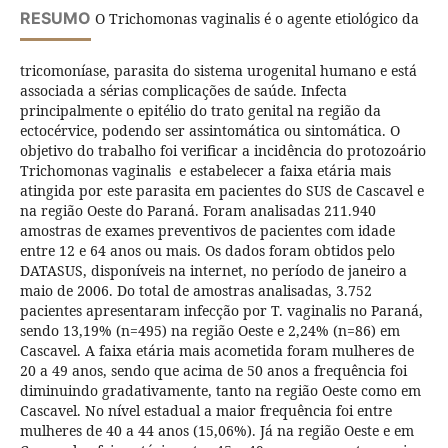
RESUMO
O Trichomonas vaginalis é o agente etiológico da
tricomoníase, parasita do sistema urogenital humano e está
associada a sérias complicações de saúde. Infecta
principalmente o epitélio do trato genital na região da
ectocérvice, podendo ser assintomática ou sintomática. O
objetivo do trabalho foi verificar a incidência do protozoário
Trichomonas vaginalis e estabelecer a faixa etária mais
atingida por este parasita em pacientes do SUS de Cascavel e
na região Oeste do Paraná. Foram analisadas 211.940
amostras de exames preventivos de pacientes com idade
entre 12 e 64 anos ou mais. Os dados foram obtidos pelo
DATASUS, disponíveis na internet, no período de janeiro a
maio de 2006. Do total de amostras analisadas, 3.752
pacientes apresentaram infecção por T. vaginalis no Paraná,
sendo 13,19% (n=495) na região Oeste e 2,24% (n=86) em
Cascavel. A faixa etária mais acometida foram mulheres de
20 a 49 anos, sendo que acima de 50 anos a frequência foi
diminuindo gradativamente, tanto na região Oeste como em
Cascavel. No nível estadual a maior frequência foi entre
mulheres de 40 a 44 anos (15,06%). Já na região Oeste e em