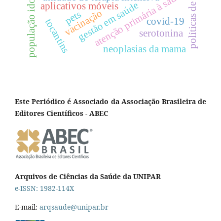
políticas de saúde
atenção primária à saúde
população idosa
gestão em saúde
aplicativos móveis
vacinação
pets
covid-19
tocantins
serotonina
neoplasias da mama
Este Periódico é Associado da Associação Brasileira de
Editores Científicos - ABEC
Arquivos de Ciências da Saúde da UNIPAR
e-ISSN: 1982-114X
E-mail:
arqsaude@unipar.br